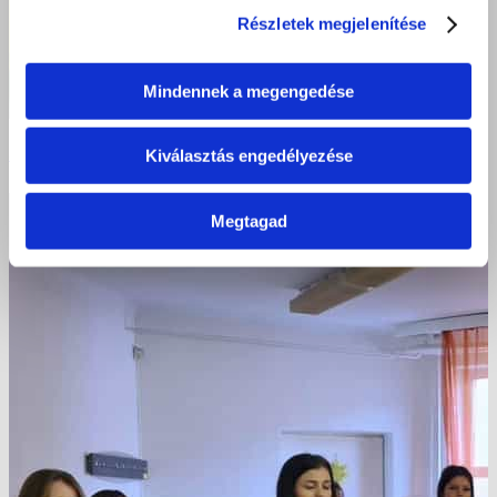
Részletek megjelenítése
Mindennek a megengedése
Szépészet ágazati vizsga Kisvárdán 2022. november
Kiválasztás engedélyezése
Megtagad