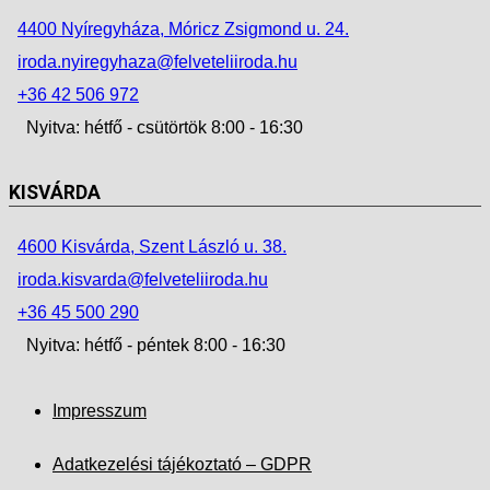
4400 Nyíregyháza, Móricz Zsigmond u. 24.
iroda.nyiregyhaza@felveteliiroda.hu
+36 42 506 972
Nyitva: hétfő - csütörtök 8:00 - 16:30
KISVÁRDA
4600 Kisvárda, Szent László u. 38.
iroda.kisvarda@felveteliiroda.hu
+36 45 500 290
Nyitva: hétfő - péntek 8:00 - 16:30
Impresszum
Adatkezelési tájékoztató – GDPR