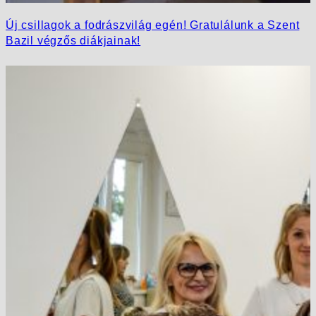
Új csillagok a fodrászvilág egén! Gratulálunk a Szent
Bazil végzős diákjainak!