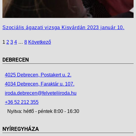
Szociális ágazati vizsga Kisvárdán 2023 január 10.
1
2
3
4
…
8
Következő
DEBRECEN
4025 Debrecen, Postakert u. 2.
4034 Debrecen, Faraktár u. 107.
iroda.debrecen@felveteliiroda.hu
+36 52 212 355
Nyitva: hétfő - péntek 8:00 - 16:30
NYÍREGYHÁZA