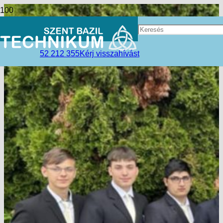
52 212 355
Kérj visszahívást