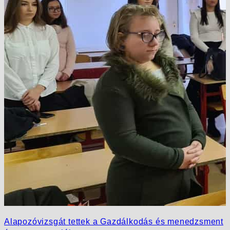
Alapozóvizsgát tettek a Gazdálkodás és menedzsment