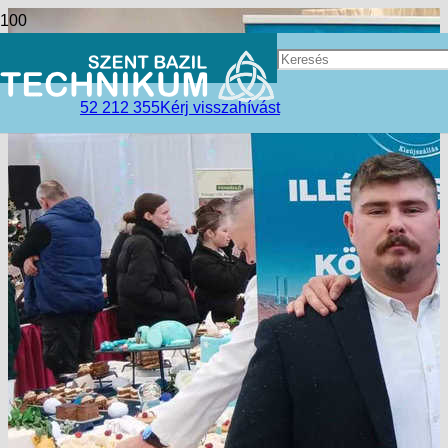
52 212 355
Kérj visszahívást