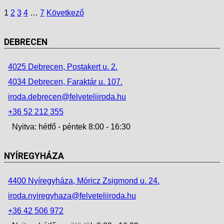
1
2
3
4
…
7
Következő
DEBRECEN
4025 Debrecen, Postakert u. 2.
4034 Debrecen, Faraktár u. 107.
iroda.debrecen@felveteliiroda.hu
+36 52 212 355
Nyitva: hétfő - péntek 8:00 - 16:30
NYÍREGYHÁZA
4400 Nyíregyháza, Móricz Zsigmond u. 24.
iroda.nyiregyhaza@felveteliiroda.hu
+36 42 506 972