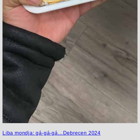
Liba mondja: gá-gá-gá…Debrecen 2024