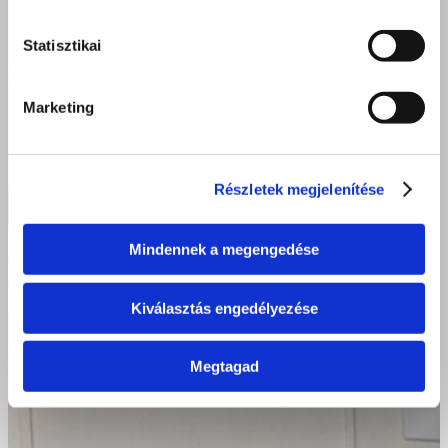
Statisztikai
Marketing
Részletek megjelenítése
Mindennek a megengedése
Útjaink százfelé válnak, de szívünk egy célért dobog –
Debrecen Postakert 2024
Kiválasztás engedélyezése
Megtagad