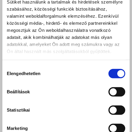
Sütiket használunk a tartalmak és hirdetések személyre
szabásához, közösségi funkciók biztosításához,
valamint weboldalforgalmunk elemzéséhez. Ezenkívül
közösségi média-, hirdető- és elemező partnereinkkel
megosztjuk az Ön weboldalhasználatra vonatkozó
„Szabolcs Kupa” tizenharmadszor
adatait, akik kombinálhatják az adatokat más olyan
adatokkal, amelyeket Ön adott meg számukra vagy az
Ön által használt más szolgáltatásokból gyűjtöttek.
2015 február 21.
Hozzájárulás
Elengedhetetlen
kiválasztása
Beállítások
Statisztikai
Marketing