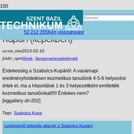
Tanulóink rész vettek a 2013 -
ban megrendezett Szabolcs-
52 212 355
Kérj visszahívást
Kupán (képekben)
access_time
2013-02-10
folder_open
Hírek
,
Versenyereredmények
Érdekesség a Szabolcs-Kupáról: A vasárnapi
eredményhirdetésen kozmetikus tanulóink 4-5-6 helyezést
értek el, ma a hírportálok 1 és 3 helyezettként említették
kozmetikus tanulóinkat!!!!! Érdekes nem?
[nggallery id=202]
Tags:
Szabolcs Kupa
Lehengerlő telegdis sikerek a Szabolcs Kupán!