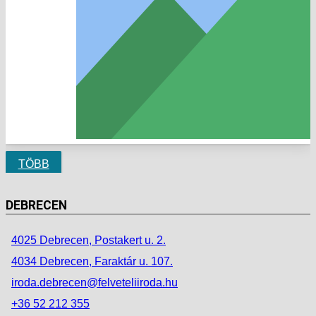
TÖBB
DEBRECEN
4025 Debrecen, Postakert u. 2.
4034 Debrecen, Faraktár u. 107.
iroda.debrecen@felveteliiroda.hu
+36 52 212 355