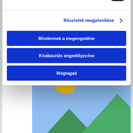
Részletek megjelenítése
Mindennek a megengedése
Kiválasztás engedélyezése
Megtagad