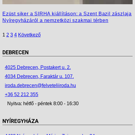
Ezüst siker a SIRHA kiállításon: a Szent Bazil zászlaja
Nyíregyházáról a nemzetközi szakmai térben
1
2
3
4
Következő
DEBRECEN
4025 Debrecen, Postakert u. 2.
4034 Debrecen, Faraktár u. 107.
iroda.debrecen@felveteliiroda.hu
+36 52 212 355
Nyitva: hétfő - péntek 8:00 - 16:30
NYÍREGYHÁZA