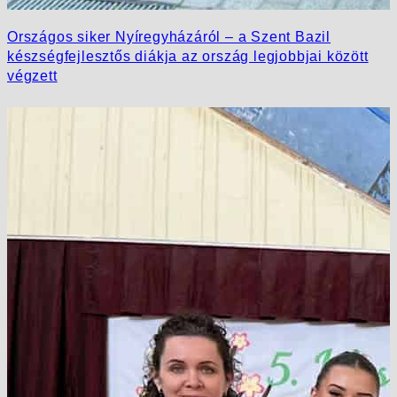
Országos siker Nyíregyházáról – a Szent Bazil
készségfejlesztős diákja az ország legjobbjai között
végzett