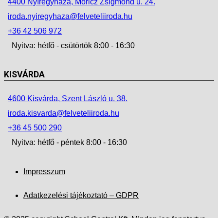
4400 Nyíregyháza, Móricz Zsigmond u. 24.
iroda.nyiregyhaza@felveteliiroda.hu
+36 42 506 972
Nyitva: hétfő - csütörtök 8:00 - 16:30
KISVÁRDA
4600 Kisvárda, Szent László u. 38.
iroda.kisvarda@felveteliiroda.hu
+36 45 500 290
Nyitva: hétfő - péntek 8:00 - 16:30
Impresszum
Adatkezelési tájékoztató – GDPR