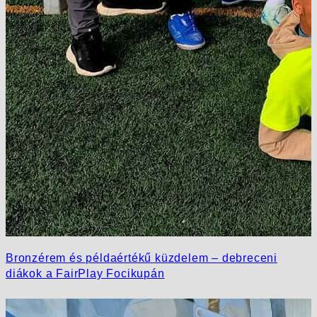
Bronzérem és példaértékű küzdelem – debreceni
diákok a FairPlay Focikupán