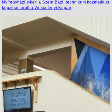
Nyíregyházi siker: a Szent Bazil technikum kozmetikus
képzése tarolt a Wesselényi Kupán