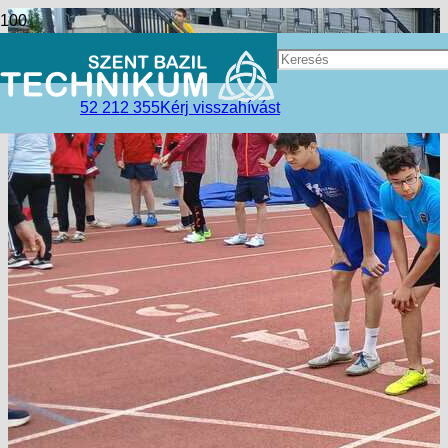
52 212 355
Kérj visszahívást