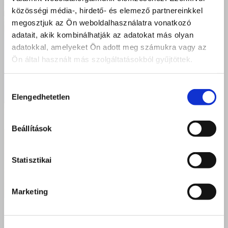
közösségi média-, hirdető- és elemező partnereinkkel
megosztjuk az Ön weboldalhasználatra vonatkozó
adatait, akik kombinálhatják az adatokat más olyan
adatokkal, amelyeket Ön adott meg számukra vagy az
Ön által használt más szolgáltatásokból gyűjtöttek.
Hozzájárulás
Elengedhetetlen
kiválasztása
Beállítások
Statisztikai
Marketing
Édes sikerek és kiváló szakmai eredmények –
nyíregyházi Bazilosok a Pelikán Kupán