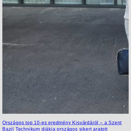
Országos top 10-es eredmény Kisvárdáról – a Szent
Bazil Technikum diákja országos sikert aratott