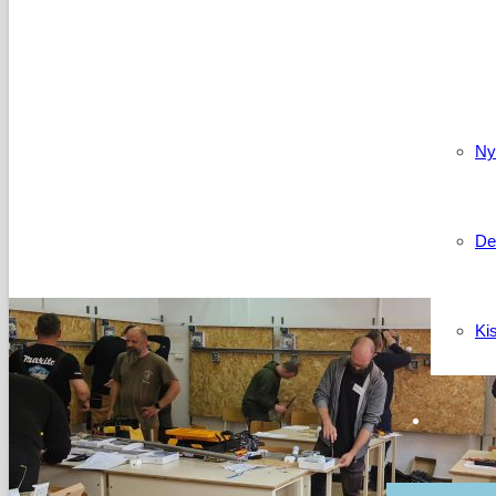
Kapcso
Ny
De
Ki