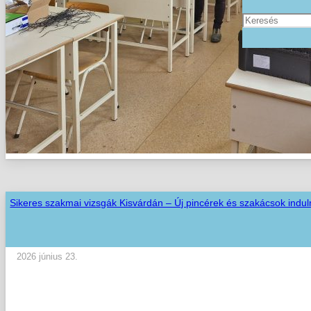
Sikeres szakmai vizsgák Kisvárdán – Új pincérek és szakácsok indul
2026 június 23.