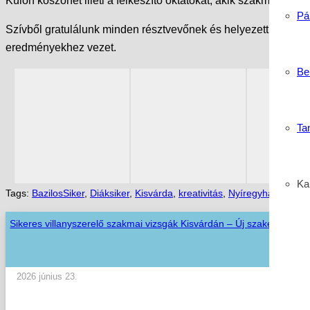
Külön köszönet illeti a felkészítő oktatókat, akik szakmai tám
Pá
Szívből gratulálunk minden résztvevőnek és helyezettnek! A ki
eredményekhez vezet.
Be
Ta
Kar
Tags:
BazilosSiker
,
Diáksiker
,
Kisvárda
,
kreativitás
,
Nyíregyháza
,
szak
Sikeres villanyszerelő szakmai vizsgák Kisvárdán – Új szakemberekk
2026 június 23.