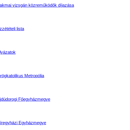
akmai vizsgán közreműködők díjazása
zétételi lista
lyázatok
rögkatolikus Metropólia
jdúdorogi Főegyházmegye
íregyházi Egyházmegye