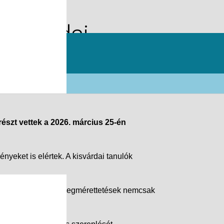
kisvárdai
észt vettek a 2026. március 25-én
yeket is elértek. A kisvárdai tanulók
k. Az ilyen szakmai megmérettetések nemcsak