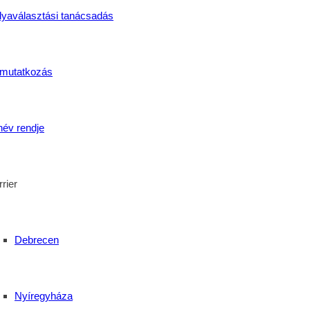
ogatásukkal, iránymutatásukkal és áldozatos munkájukkal segítet
lyaválasztási tanácsadás
svárdai Bazilos diákok ismét megmutatták, hogy a szorgalom, a 
mutatkozás
név rendje
rier
képzés
,
SzakmaiVerseny
,
SzentBazil
,
Szépészet
,
Technikum
,
Tehetség
el erősödik a térség
Debrecen
Nyíregyháza