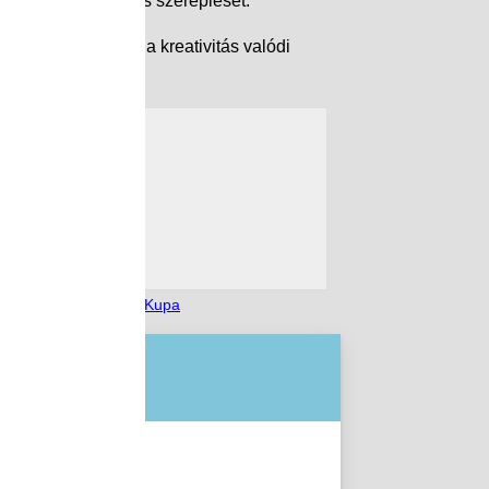
ték a diákok sikeres szereplését.
szakmai alázat és a kreativitás valódi
,
WesselényiSzépészKupa