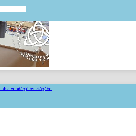
nak a vendéglátás világába