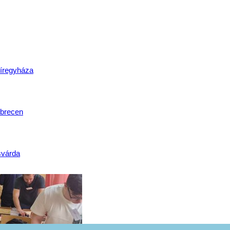
lat
íregyháza
brecen
svárda