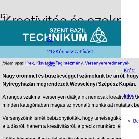
Kreativitás és szakma
Bazilos sikerek Nyíre
52
212
Kérj visszahívást
access_time
2026-05-14
folder_open
Hírek
,
Kisvárdai Tagintézmény
,
Versenyereredmények
355
Kréta
Nagy örömmel és büszkeséggel számolunk be arról, hogy a
Nyíregyházán megrendezett Wesselényi Szépész Kupán.
Inform
A rangos szakmai versenyen diákjaink nemcsak kreativitásukkal
minden kategóriában magas színvonalú munkákat mutattak be, a
Versenyzőink ismét bebizonyították, hogy tehetségükkel, kita
Be
a tudásról, hanem a kreativitásról, a precíz munkáról és az ön