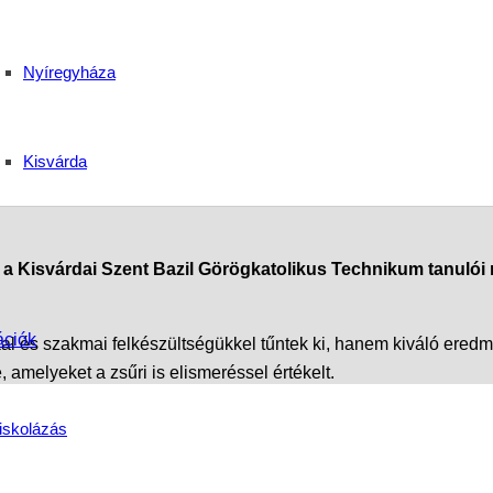
i tehetség a csúcson – 
Nyíregyháza
gyházán
Kisvárda
 Kisvárdai Szent Bazil Görögkatolikus Technikum tanulói r
ációk
 és szakmai felkészültségükkel tűntek ki, hanem kiváló eredmén
melyeket a zsűri is elismeréssel értékelt.
rtásukkal és elhivatottságukkal a szakma élvonalához tartozna
iskolázás
álló gondolkodásról is szólnak.