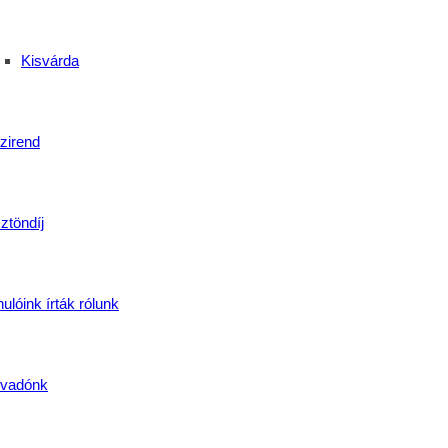
Kisvárda
zirend
ztöndíj
ulóink írták rólunk
vadónk