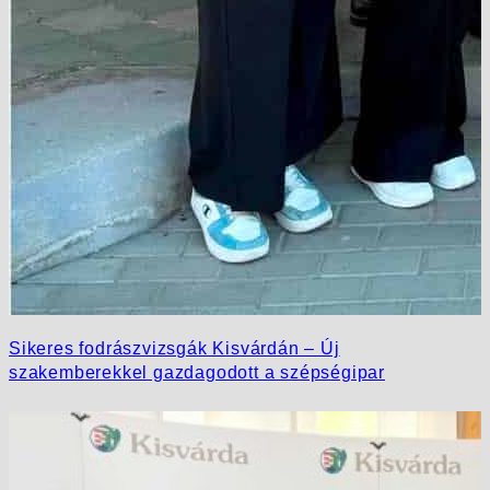
Sikeres fodrászvizsgák Kisvárdán – Új
szakemberekkel gazdagodott a szépségipar