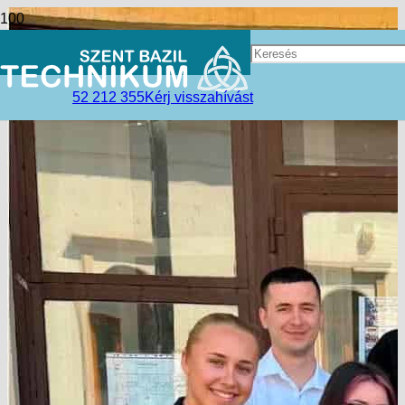
52 212 355
Kérj visszahívást