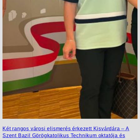
Két rangos városi elismerés érkezett Kisvárdára – A
Szent Bazil Görögkatolikus Technikum oktatója és