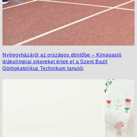
Nyíregyházáról az országos döntőbe – Kimagasló
diákolimpiai sikereket értek el a Szent Bazil
Görögkatolikus Technikum tanulói