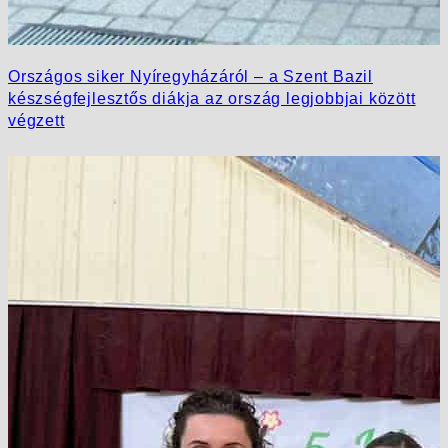
Országos siker Nyíregyházáról – a Szent Bazil
készségfejlesztős diákja az ország legjobbjai között
végzett