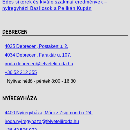
Édes sikerek és kiváló szakmai eredmények –
nyíregyházi Bazilosok a Pelikán Kupán
DEBRECEN
4025 Debrecen, Postakert u. 2.
4034 Debrecen, Faraktár u. 107.
iroda.debrecen@felveteliiroda.hu
+36 52 212 355
Nyitva: hétfő - péntek 8:00 - 16:30
NYÍREGYHÁZA
4400 Nyíregyháza, Móricz Zsigmond u. 24.
iroda.nyiregyhaza@felveteliiroda.hu