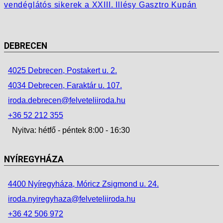
vendéglátós sikerek a XXIII. Illésy Gasztro Kupán
DEBRECEN
4025 Debrecen, Postakert u. 2.
4034 Debrecen, Faraktár u. 107.
iroda.debrecen@felveteliiroda.hu
+36 52 212 355
Nyitva: hétfő - péntek 8:00 - 16:30
NYÍREGYHÁZA
4400 Nyíregyháza, Móricz Zsigmond u. 24.
iroda.nyiregyhaza@felveteliiroda.hu
+36 42 506 972