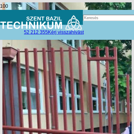
52 212 355
Kérj visszahívást