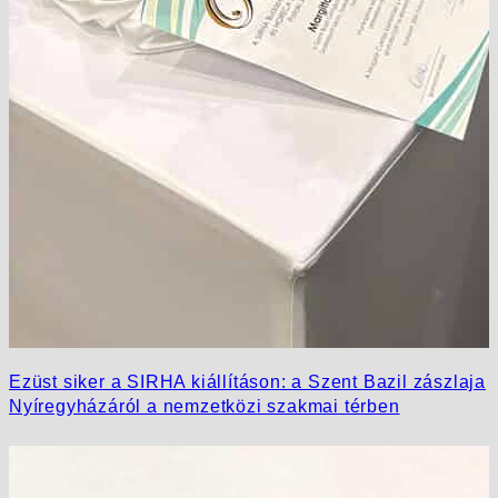
Ezüst siker a SIRHA kiállításon: a Szent Bazil zászlaja
Nyíregyházáról a nemzetközi szakmai térben