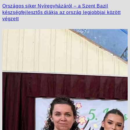
Országos siker Nyíregyházáról – a Szent Bazil
készségfejlesztős diákja az ország legjobbjai között
végzett