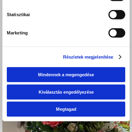
Statisztikai
Marketing
Részletek megjelenítése
Mindennek a megengedése
Kiválasztás engedélyezése
Megtagad