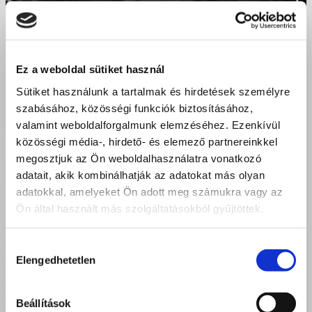
Ez a weboldal sütiket használ
Sütiket használunk a tartalmak és hirdetések személyre
szabásához, közösségi funkciók biztosításához,
valamint weboldalforgalmunk elemzéséhez. Ezenkívül
közösségi média-, hirdető- és elemező partnereinkkel
megosztjuk az Ön weboldalhasználatra vonatkozó
adatait, akik kombinálhatják az adatokat más olyan
adatokkal, amelyeket Ön adott meg számukra vagy az
Ön által használt más szolgáltatásokból gyűjtöttek.
Hozzájárulás
Elengedhetetlen
kiválasztása
Édes sikerek és kiváló szakmai eredmények –
nyíregyházi Bazilosok a Pelikán Kupán
Beállítások