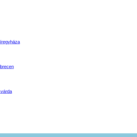
lat
íregyháza
brecen
svárda