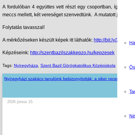
A fordulóban 4 együttes vett részt egy csoportban, így min
meccs mellett, két vereséget szenvedtünk. A mutatott játék a
Folytatás tavasszal!
A mérkőzéseken készült képek itt láthatók:
http://bit.ly/2A41G
Há
Képzéseink:
http://szentbazilszakkepzo.hu/kepzesek
Tags:
Nyíregyháza
,
Szent Bazil Görögkatolikus Középiskola
Ös
Nyíregyházi szakács tanulóink bebizonyították: a siker receptje a tud
Tan
2026 június 15.
Né