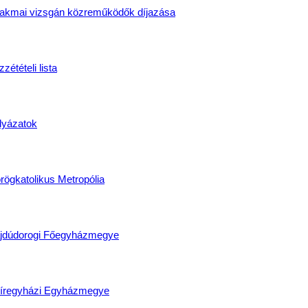
akmai vizsgán közreműködők díjazása
zétételi lista
lyázatok
rögkatolikus Metropólia
jdúdorogi Főegyházmegye
íregyházi Egyházmegye