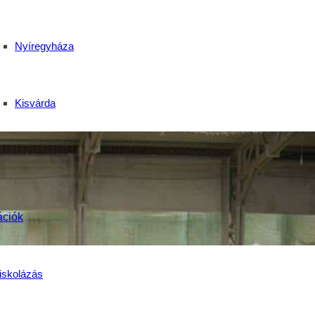
Nyíregyháza
Kisvárda
ációk
iskolázás