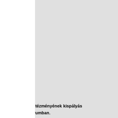
 Nyíregyházi Tagintézményének kispályás
, a Filó Sportcentrumban.