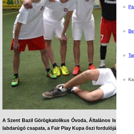
Pá
Be
Ta
Kar
A Szent Bazil Görögkatolikus Óvoda, Általános Iskola,
labdarúgó csapata, a Fair Play Kupa őszi fordulóján vett 