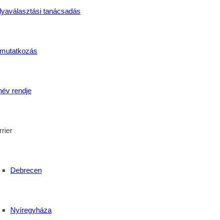
lyaválasztási tanácsadás
mutatkozás
név rendje
rier
Debrecen
 Gimnázium, Szakgimnázium, Szakközépiskola és Kollégium
Nyíregyháza
részt, melynek mérkőzéseire 2017. november 16-án került sor