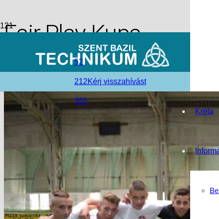
Fair Play Kupa
access_time
2017-11-27
52
folder_open
Hírek
,
Nyíregyházi Tagintézmény
212
Kérj visszahívást
355
Kréta
Inform
Be