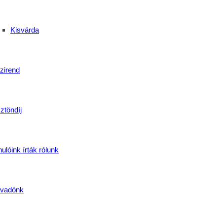
denkinek három mérkőzést kellett játszania. Számunkra felemá
zonban bizakodásra ad okot a továbbiakban.
Kisvárda
Cx
zirend
ztöndíj
ás és a kitartás
ulóink írták rólunk
vadónk