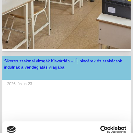
Sikeres szakmai vizsgák Kisvárdán – Új pincérek és szakácsok
indulnak a vendéglátás világába
2026 június 23.