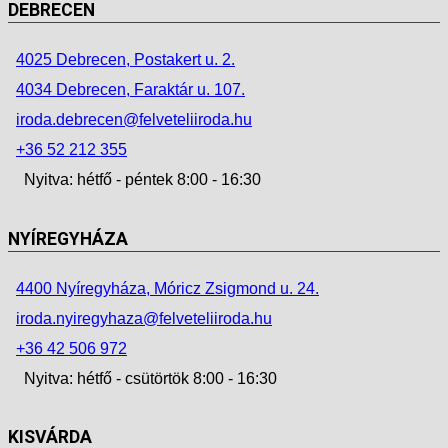
DEBRECEN
4025 Debrecen, Postakert u. 2.
4034 Debrecen, Faraktár u. 107.
iroda.debrecen@felveteliiroda.hu
+36 52 212 355
Nyitva: hétfő - péntek 8:00 - 16:30
NYÍREGYHÁZA
4400 Nyíregyháza, Móricz Zsigmond u. 24.
iroda.nyiregyhaza@felveteliiroda.hu
+36 42 506 972
Nyitva: hétfő - csütörtök 8:00 - 16:30
KISVÁRDA