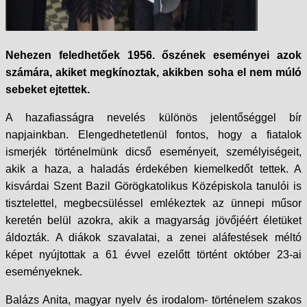
Nehezen feledhetőek 1956. őszének eseményei azok
számára, akiket megkínoztak, akikben soha el nem múló
sebeket ejtettek.
A hazafiasságra nevelés különös jelentőséggel bír
napjainkban. Elengedhetetlenül fontos, hogy a fiatalok
ismerjék történelmünk dicső eseményeit, személyiségeit,
akik a haza, a haladás érdekében kiemelkedőt tettek. A
kisvárdai Szent Bazil Görögkatolikus Középiskola tanulói is
tisztelettel, megbecsüléssel emlékeztek az ünnepi műsor
keretén belül azokra, akik a magyarság jövőjéért életüket
áldozták. A diákok szavalatai, a zenei aláfestések méltó
képet nyújtottak a 61 évvel ezelőtt történt október 23-ai
eseményeknek.
Balázs Anita, magyar nyelv és irodalom- történelem szakos