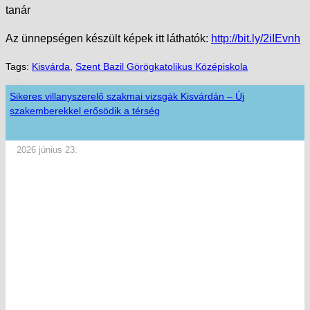
tanár
Az ünnepségen készült képek itt láthatók:
http://bit.ly/2iIEvnh
Tags:
Kisvárda
,
Szent Bazil Görögkatolikus Középiskola
Sikeres villanyszerelő szakmai vizsgák Kisvárdán – Új
szakemberekkel erősödik a térség
2026 június 23.