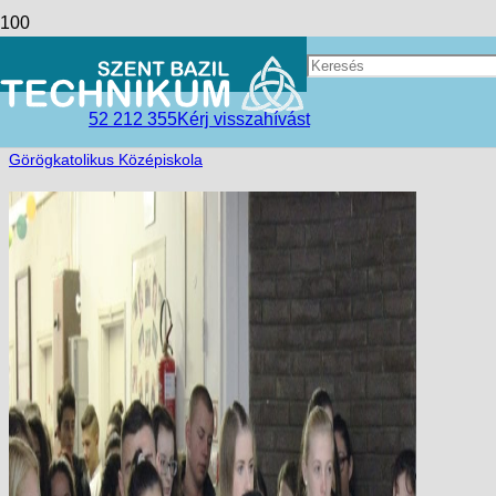
Méltó emlékezés 56’ hőseire
access_time
2017-12-09
52 212 355
Kérj visszahívást
folder_open
Hírek
,
Kisvárdai Tagintézmény
,
Szent Bazil
Görögkatolikus Középiskola