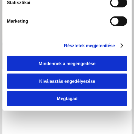
Statisztikai
Marketing
Részletek megjelenítése
Mindennek a megengedése
Kiválasztás engedélyezése
Élményekkel, mosolyokkal és közösségi élményekkel búcsúzott a
tanév Kisvárdán
Megtagad
2026 június 16.