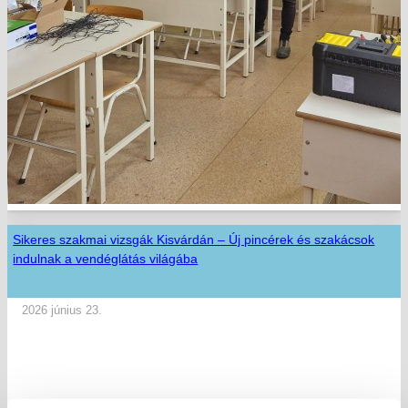
Sikeres szakmai vizsgák Kisvárdán – Új pincérek és szakácsok
indulnak a vendéglátás világába
2026 június 23.