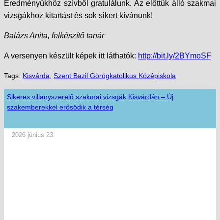
Eredményükhöz szívből gratulálunk. Az előttük álló szakmai
vizsgákhoz kitartást és sok sikert kívánunk!
Balázs Anita, felkészítő tanár
A versenyen készült képek itt láthatók:
http://bit.ly/2BYmoSF
Tags:
Kisvárda
,
Szent Bazil Görögkatolikus Középiskola
Sikeres villanyszerelő szakmai vizsgák Kisvárdán – Új
szakemberekkel erősödik a térség
2026 június 23.