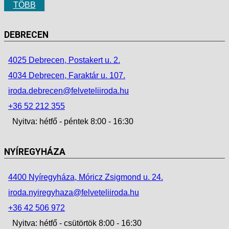
TÖBB
DEBRECEN
4025 Debrecen, Postakert u. 2.
4034 Debrecen, Faraktár u. 107.
iroda.debrecen@felveteliiroda.hu
+36 52 212 355
Nyitva: hétfő - péntek 8:00 - 16:30
NYÍREGYHÁZA
4400 Nyíregyháza, Móricz Zsigmond u. 24.
iroda.nyiregyhaza@felveteliiroda.hu
+36 42 506 972
Nyitva: hétfő - csütörtök 8:00 - 16:30