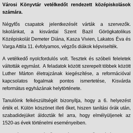
Városi Könyvtár vetélkedőt rendezett középiskolások
számára.
Négyfős csapatok jelentkezését várták a szervezők.
Iskolánkat, a kisvárdai Szent Bazil Görögkatolikus
Középiskolát Demeter Diána, Kasza Vivien, Lakatos Éva és
Varga Attila 11. évfolyamos, végzős diákok képviselték.
A vetélkedő nyolcfordulós volt. Tesztek és szóbeli feleletek
váltották egymást. A feladatok között szerepelt többek között
Luther Márton életrajzának kiegészítése, a reformációval
kapcsolatos fogalmak pontos ismertetése, Kisvárda
református egyházának helytörténete.
Tanulóink felkészültségét bizonyítja, hogy a 6. helyezést
érték el. Külön köszönet illeti őket, hiszen tanítási órák után,
szabadidejüket áldozták fel arra, hogy elmélyüljenek az
1520-as évek történelmi eseményeiben.