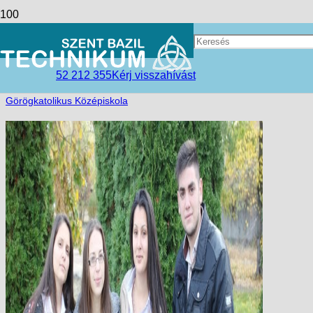
Történelmi verseny
access_time
2017-12-12
52 212 355
Kérj visszahívást
folder_open
Hírek
,
Kisvárdai Tagintézmény
,
Szent Bazil
Görögkatolikus Középiskola