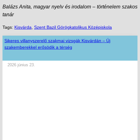
Balázs Anita, magyar nyelv és irodalom – történelem szakos
tanár
Tags:
Kisvárda
,
Szent Bazil Görögkatolikus Középiskola
Sikeres villanyszerelő szakmai vizsgák Kisvárdán – Új
szakemberekkel erősödik a térség
2026 június 23.