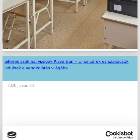
Sikeres szakmai vizsgák Kisvárdán – Új pincérek és szakácsok
indulnak a vendéglátás világába
2026 június 23.