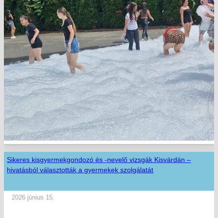
Sikeres kisgyermekgondozó és -nevelő vizsgák Kisvárdán –
hivatásból választották a gyermekek szolgálatát
2026 június 15.