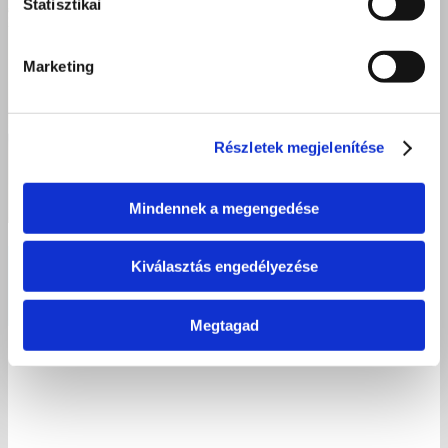
Statisztikai
Marketing
Részletek megjelenítése
Mindennek a megengedése
Élményekkel, mosolyokkal és közösségi élményekkel búcsúzott a
Kiválasztás engedélyezése
tanév Kisvárdán
Megtagad
2026 június 16.