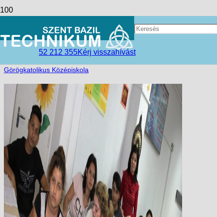
A magyar nyelv napja
access_time
2017-12-15
52 212 355
Kérj visszahívást
folder_open
Hírek
,
Kisvárdai Tagintézmény
,
Szent Bazil
Görögkatolikus Középiskola