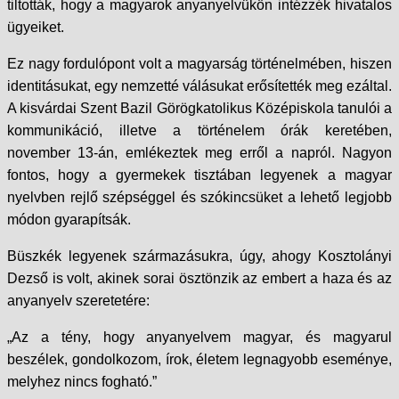
tiltották, hogy a magyarok anyanyelvükön intézzék hivatalos
ügyeiket.
Ez nagy fordulópont volt a magyarság történelmében, hiszen
identitásukat, egy nemzetté válásukat erősítették meg ezáltal.
A kisvárdai Szent Bazil Görögkatolikus Középiskola tanulói a
kommunikáció, illetve a történelem órák keretében,
november 13-án, emlékeztek meg erről a napról. Nagyon
fontos, hogy a gyermekek tisztában legyenek a magyar
nyelvben rejlő szépséggel és szókincsüket a lehető legjobb
módon gyarapítsák.
Büszkék legyenek származásukra, úgy, ahogy Kosztolányi
Dezső is volt, akinek sorai ösztönzik az embert a haza és az
anyanyelv szeretetére:
„Az a tény, hogy anyanyelvem magyar, és magyarul
beszélek, gondolkozom, írok, életem legnagyobb eseménye,
melyhez nincs fogható.”