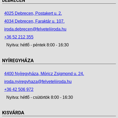
DEBRECEN
4025 Debrecen, Postakert u. 2.
4034 Debrecen, Faraktár u. 107.
iroda.debrecen@felveteliiroda.hu
+36 52 212 355
Nyitva: hétfő - péntek 8:00 - 16:30
NYÍREGYHÁZA
4400 Nyíregyháza, Móricz Zsigmond u. 24.
iroda.nyiregyhaza@felveteliiroda.hu
+36 42 506 972
Nyitva: hétfő - csütörtök 8:00 - 16:30
KISVÁRDA