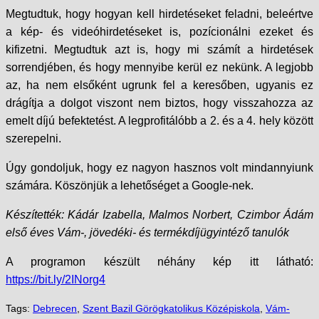
Megtudtuk, hogy hogyan kell hirdetéseket feladni, beleértve
a kép- és videóhirdetéseket is, pozícionálni ezeket és
kifizetni. Megtudtuk azt is, hogy mi számít a hirdetések
sorrendjében, és hogy mennyibe kerül ez nekünk. A legjobb
az, ha nem elsőként ugrunk fel a keresőben, ugyanis ez
drágítja a dolgot viszont nem biztos, hogy visszahozza az
emelt díjú befektetést. A legprofitálóbb a 2. és a 4. hely között
szerepelni.
Úgy gondoljuk, hogy ez nagyon hasznos volt mindannyiunk
számára. Köszönjük a lehetőséget a Google-nek.
Készítették: Kádár Izabella, Malmos Norbert, Czimbor Ádám
első éves Vám-, jövedéki- és termékdíjügyintéző tanulók
A programon készült néhány kép itt látható:
https://bit.ly/2INorg4
Tags:
Debrecen
,
Szent Bazil Görögkatolikus Középiskola
,
Vám-