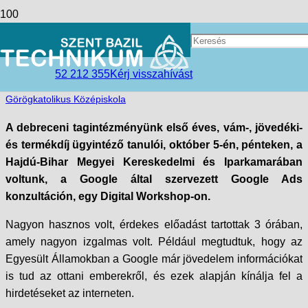
Interaktív ügyvitel óra a Google-el
access_time
2018-10-10
52 212 355
Kérj visszahívást
folder_open
Debreceni tagintézmény
,
Hírek
,
Szent Bazil
Görögkatolikus Középiskola
A debreceni tagintézményünk első éves, vám-, jövedéki-
és termékdíj ügyintéző tanulói, október 5-én, pénteken, a
Hajdú-Bihar Megyei Kereskedelmi és Iparkamarában
voltunk, a Google által szervezett Google Ads
konzultáción, egy Digital Workshop-on.
Nagyon hasznos volt, érdekes előadást tartottak 3 órában,
amely nagyon izgalmas volt. Például megtudtuk, hogy az
Egyesült Államokban a Google már jövedelem információkat
is tud az ottani emberekről, és ezek alapján kínálja fel a
hirdetéseket az interneten.