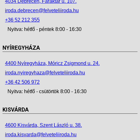
4034 Debrecen, Faraktár u. 107.
iroda.debrecen@felveteliiroda.hu
+36 52 212 355
Nyitva: hétfő - péntek 8:00 - 16:30
NYÍREGYHÁZA
4400 Nyíregyháza, Móricz Zsigmond u. 24.
iroda.nyiregyhaza@felveteliiroda.hu
+36 42 506 972
Nyitva: hétfő - csütörtök 8:00 - 16:30
KISVÁRDA
4600 Kisvárda, Szent László u. 38.
iroda.kisvarda@felveteliiroda.hu