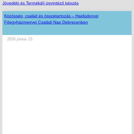
Jövedéki és Termékdíj ügyintéző képzés
Közösség, család és összetartozás – Hajdúdorogi
Főegyházmegyei Családi Nap Debrecenben
2026 június 23.