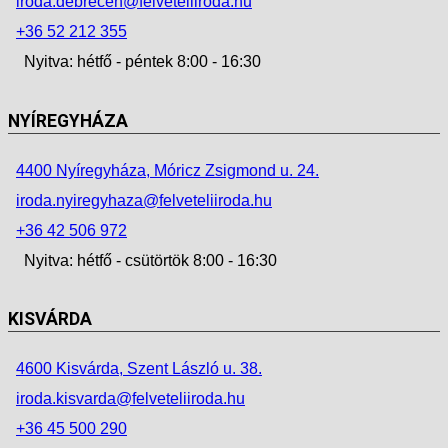
iroda.debrecen@felveteliiroda.hu
+36 52 212 355
Nyitva: hétfő - péntek 8:00 - 16:30
NYÍREGYHÁZA
4400 Nyíregyháza, Móricz Zsigmond u. 24.
iroda.nyiregyhaza@felveteliiroda.hu
+36 42 506 972
Nyitva: hétfő - csütörtök 8:00 - 16:30
KISVÁRDA
4600 Kisvárda, Szent László u. 38.
iroda.kisvarda@felveteliiroda.hu
+36 45 500 290