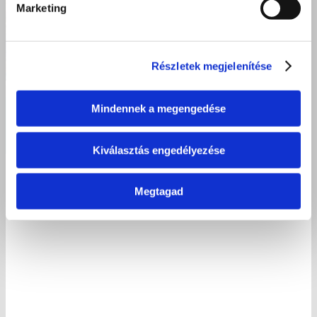
Marketing
Részletek megjelenítése
Mindennek a megengedése
Debreceni ingyenes fodrász képzés: 11 tanuló tett sikeres
szakmai vizsgát a Szent Bazil Görögkatolikus Technikum
Postakert utcai tagintézményében
Kiválasztás engedélyezése
2026 június 18.
Megtagad