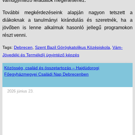
vámügyintéző feladatok megértéséhez.
További megkérdezéseink alapján nagyon tetszett a
diákoknak a tanulmányi kirándulás és szeretnék, ha a
jövőben is lenne alkalmuk hasonló jellegű programokon
részt venni.
Tags:
Debrecen
,
Szent Bazil Görögkatolikus Középiskola
,
Vám-
Jövedéki és Termékdíj ügyintéző képzés
Közösség, család és összetartozás – Hajdúdorogi
Főegyházmegyei Családi Nap Debrecenben
2026 június 23.