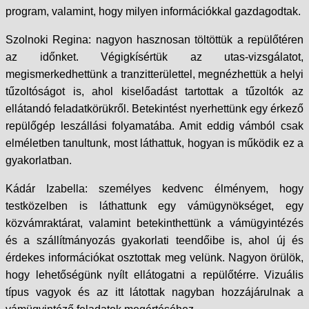
program, valamint, hogy milyen információkkal gazdagodtak.
Szolnoki Regina: nagyon hasznosan töltöttük a repülőtéren
az időnket. Végigkísértük az utas-vizsgálatot,
megismerkedhettünk a tranzitterülettel, megnézhettük a helyi
tűzoltóságot is, ahol kiselőadást tartottak a tűzoltók az
ellátandó feladatkörükről. Betekintést nyerhettünk egy érkező
repülőgép leszállási folyamatába. Amit eddig vámból csak
elméletben tanultunk, most láthattuk, hogyan is működik ez a
gyakorlatban.
Kádár Izabella: személyes kedvenc élményem, hogy
testközelben is láthattunk egy vámügynökséget, egy
közvámraktárat, valamint betekinthettünk a vámügyintézés
és a szállítmányozás gyakorlati teendőibe is, ahol új és
érdekes információkat osztottak meg velünk. Nagyon örülök,
hogy lehetőségünk nyílt ellátogatni a repülőtérre. Vizuális
típus vagyok és az itt látottak nagyban hozzájárulnak a