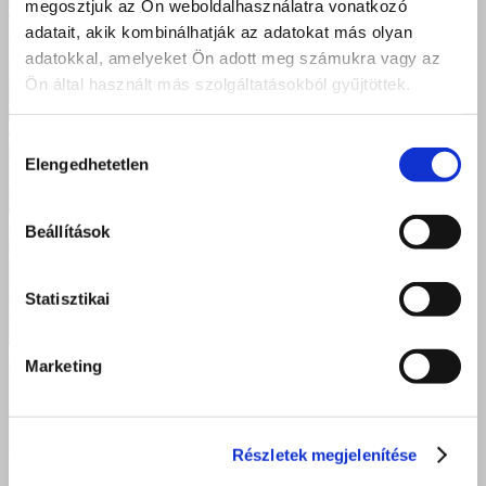
megosztjuk az Ön weboldalhasználatra vonatkozó
adatait, akik kombinálhatják az adatokat más olyan
adatokkal, amelyeket Ön adott meg számukra vagy az
Ön által használt más szolgáltatásokból gyűjtöttek.
Hozzájárulás
Elengedhetetlen
kiválasztása
Beállítások
Statisztikai
Marketing
Debreceni ingyenes fodrász képzés: 11 tanuló tett sikeres
szakmai vizsgát a Szent Bazil Görögkatolikus Technikum
Postakert utcai tagintézményében
Részletek megjelenítése
2026 június 18.