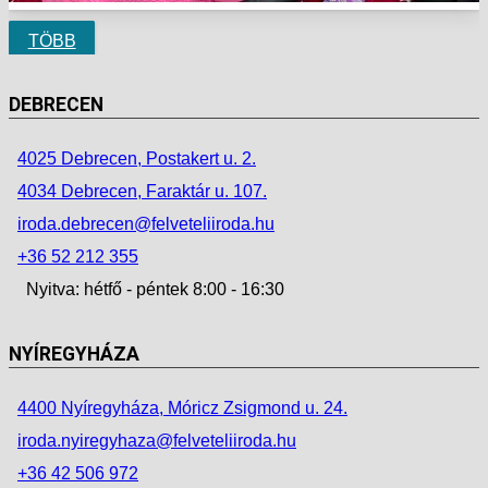
TÖBB
DEBRECEN
4025 Debrecen, Postakert u. 2.
4034 Debrecen, Faraktár u. 107.
iroda.debrecen@felveteliiroda.hu
+36 52 212 355
Nyitva: hétfő - péntek 8:00 - 16:30
NYÍREGYHÁZA
4400 Nyíregyháza, Móricz Zsigmond u. 24.
iroda.nyiregyhaza@felveteliiroda.hu
+36 42 506 972