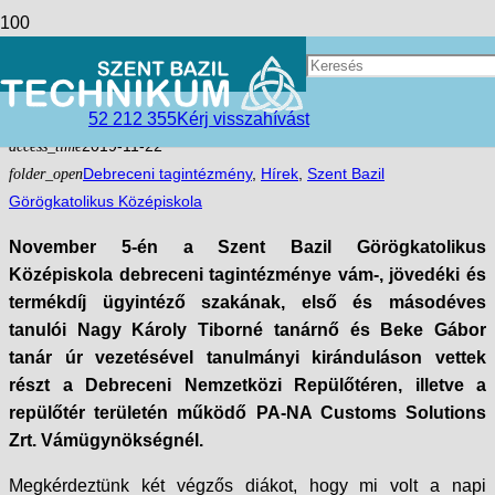
Látogatás a debreceni
repülőtéren
52 212 355
Kérj visszahívást
access_time
2019-11-22
folder_open
Debreceni tagintézmény
,
Hírek
,
Szent Bazil
Görögkatolikus Középiskola
November 5-én a Szent Bazil Görögkatolikus
Középiskola debreceni tagintézménye vám-, jövedéki és
termékdíj ügyintéző szakának, első és másodéves
tanulói Nagy Károly Tiborné tanárnő és Beke Gábor
tanár úr vezetésével tanulmányi kiránduláson vettek
részt a Debreceni Nemzetközi Repülőtéren, illetve a
repülőtér területén működő PA-NA Customs Solutions
Zrt. Vámügynökségnél.
Megkérdeztünk két végzős diákot, hogy mi volt a napi