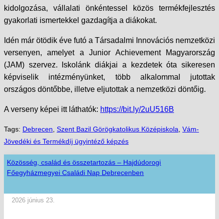
kidolgozása, vállalati önkéntessel közös termékfejlesztés
gyakorlati ismertekkel gazdagítja a diákokat.
Idén már ötödik éve futó a Társadalmi Innovációs nemzetközi
versenyen, amelyet a Junior Achievement Magyarország
(JAM) szervez. Iskolánk diákjai a kezdetek óta sikeresen
képviselik intézményünket, több alkalommal jutottak
országos döntőbbe, illetve eljutottak a nemzetközi döntőig.
A verseny képei itt láthatók:
https://bit.ly/2uU516B
Tags:
Debrecen
,
Szent Bazil Görögkatolikus Középiskola
,
Vám-
Jövedéki és Termékdíj ügyintéző képzés
Közösség, család és összetartozás – Hajdúdorogi
Főegyházmegyei Családi Nap Debrecenben
2026 június 23.