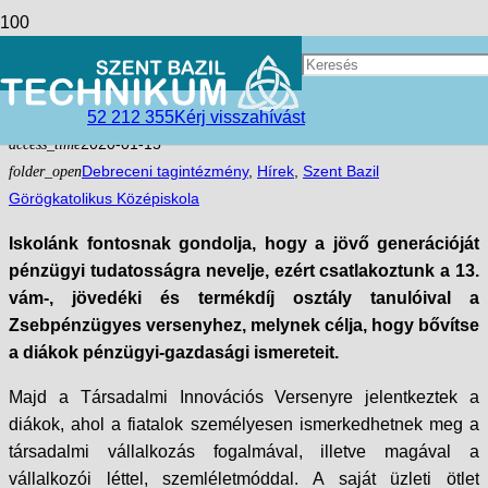
Vámos tanulóink ismét kiívások
előtt állnak
52 212 355
Kérj visszahívást
access_time
2020-01-15
folder_open
Debreceni tagintézmény
,
Hírek
,
Szent Bazil
Görögkatolikus Középiskola
Iskolánk fontosnak gondolja, hogy a jövő generációját
pénzügyi tudatosságra nevelje, ezért csatlakoztunk a 13.
vám-, jövedéki és termékdíj osztály tanulóival a
Zsebpénzügyes versenyhez, melynek célja, hogy bővítse
a diákok pénzügyi-gazdasági ismereteit.
Majd a Társadalmi Innovációs Versenyre jelentkeztek a
diákok, ahol a fiatalok személyesen ismerkedhetnek meg a
társadalmi vállalkozás fogalmával, illetve magával a
vállalkozói léttel, szemléletmóddal. A saját üzleti ötlet