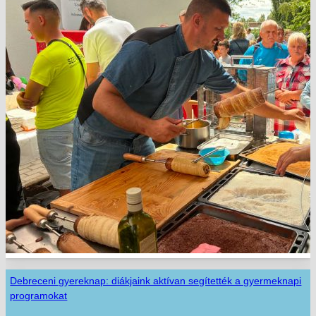
Debreceni gyereknap: diákjaink aktívan segítették a gyermeknapi
programokat