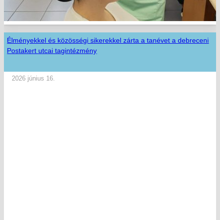
Élményekkel és közösségi sikerekkel zárta a tanévet a debreceni
Postakert utcai tagintézmény
2026 június 16.