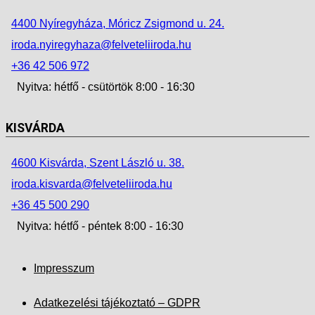
4400 Nyíregyháza, Móricz Zsigmond u. 24.
iroda.nyiregyhaza@felveteliiroda.hu
+36 42 506 972
Nyitva: hétfő - csütörtök 8:00 - 16:30
KISVÁRDA
4600 Kisvárda, Szent László u. 38.
iroda.kisvarda@felveteliiroda.hu
+36 45 500 290
Nyitva: hétfő - péntek 8:00 - 16:30
Impresszum
Adatkezelési tájékoztató – GDPR