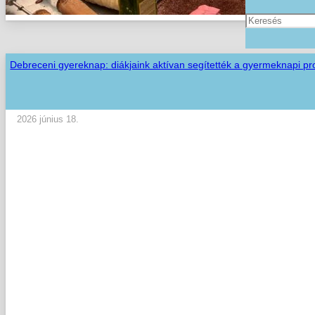
Debreceni gyereknap: diákjaink aktívan segítették a gyermeknapi p
2026 június 18.