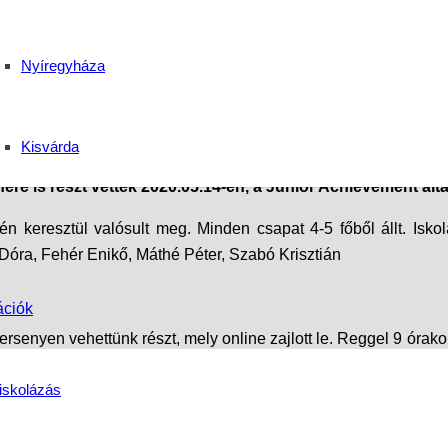
 verseny
Nyíregyháza
s Középiskola
Kisvárda
enére is részt vettek 2020.05.14-én, a Junior Achievement ál
 keresztül valósult meg. Minden csapat 4-5 főből állt. Isko
a Dóra, Fehér Enikő, Máthé Péter, Szabó Krisztián
ációk
versenyen vehettünk részt, mely online zajlott le. Reggel 9 ór
nére is, hogy ZOOM-on online zajlott le a verseny. Neves me
iskolázás
 voltunk egy csapatban, egésznap közösen ötleteltünk és do
n élő zoom-on keresztüladtuk elő az ötletünket a mentorok, zsű
k aznap, rengeteg új ötlettel gazdagodtunk.”