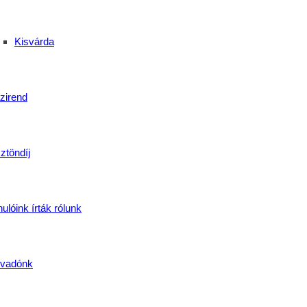
Kisvárda
zirend
ztöndíj
ulóink írták rólunk
vadónk