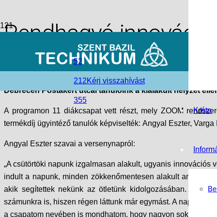
Rendhagyó innovációs
access_time
2020-05-28
52
folder_open
Debreceni tagintézmény
,
Hírek
,
Szent Bazil Görögkatoliku
212
Kérj visszahívást
Debrecen Postakert utcai tanulóink a kialakult helyzet ell
355
Kréta
A programon 11 diákcsapat vett részt, mely ZOOM rendszerén
termékdíj ügyintéző tanulók képviselték: Angyal Eszter, Varg
Angyal Eszter szavai a versenynapról:
Inform
„A csütörtöki napunk izgalmasan alakult, ugyanis innovációs 
indult a napunk, minden zökkenőmentesen alakult annak elle
Be
akik segítettek nekünk az ötletünk kidolgozásában. Négyen
számunkra is, hiszen régen láttunk már egymást. A napunk végé
a csapatom nevében is mondhatom, hogy nagyon sokat tanultun