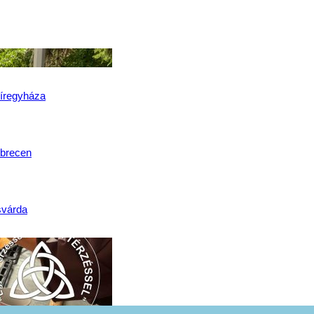
lat
íregyháza
brecen
svárda