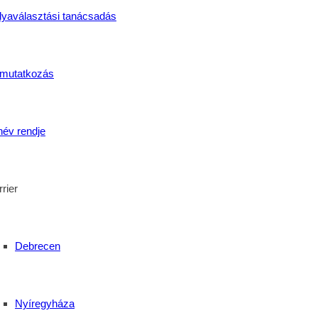
lyaválasztási tanácsadás
ki és Termékdíj ügyintéző képzés
mutatkozás
 Családi Nap Debrecenben
név rendje
rier
Debrecen
Nyíregyháza