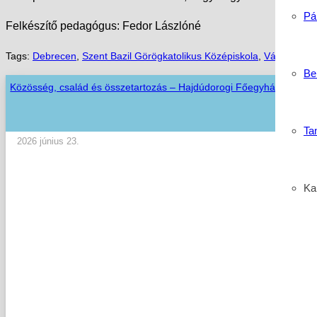
Pá
Felkészítő pedagógus: Fedor Lászlóné
Tags:
Debrecen
,
Szent Bazil Görögkatolikus Középiskola
,
Vám- Jövedé
Be
Közösség, család és összetartozás – Hajdúdorogi Főegyházmegyei
Ta
2026 június 23.
Kar