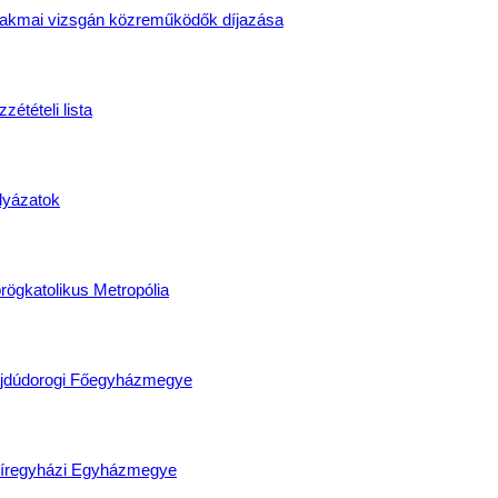
akmai vizsgán közreműködők díjazása
zétételi lista
lyázatok
rögkatolikus Metropólia
jdúdorogi Főegyházmegye
íregyházi Egyházmegye