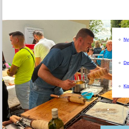
Kapcso
Ny
De
Ki