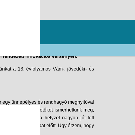
tal rendezett innovációs versenyen.
lánkat a 13. évfolyamos Vám-, jövedéki- és
akor egy ünnepélyes és rendhagyó megnyitóval
ntorokat és cégvezetőket ismerhettünk meg,
lgoztunk. Ebben a helyzet nagyon jót tett
rik és a többi csapat előtt. Úgy érzem, hogy