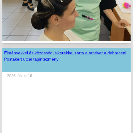
Élményekkel és közösségi sikerekkel zárta a tanévet a debreceni
Postakert utcai tagintézmény
2026 június 16.