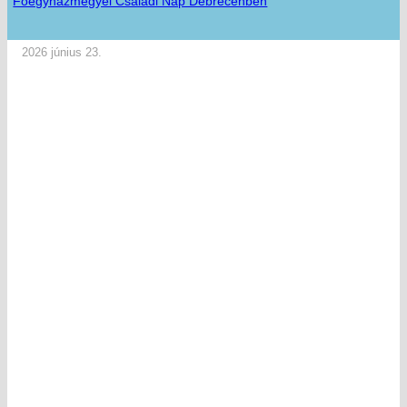
Főegyházmegyei Családi Nap Debrecenben
2026 június 23.