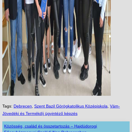
Tags:
Debrecen
,
Szent Bazil Görögkatolikus Középiskola
,
Vám-
Jövedéki és Termékdíj ügyintéző képzés
Közösség, család és összetartozás – Hajdúdorogi