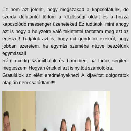
Ez nem azt jelenti, hogy megszakad a kapcsolatunk, de
szerda délutántól törlöm a közösségi oldalt és a hozzá
kapcsolódó messenger üzeneteket! Ez tudtátok, mint ahogy
azt is hogy a helyzetre való tekintettel tartottam meg ezt az
egészet! Tudjátok azt is, hogy mit gondolok ezekről, hogy
jobban szeretem, ha egymás szemébe nézve beszélünk
egymással!
Rám mindig számíthatok és bármiben, ha tudok segíteni
megteszem! Hogyan értek el azt is nyitott számotokra.
Gratulálok az elért eredményekhez! A kijavított dolgozatok
alapján nem csalódtam!!!!