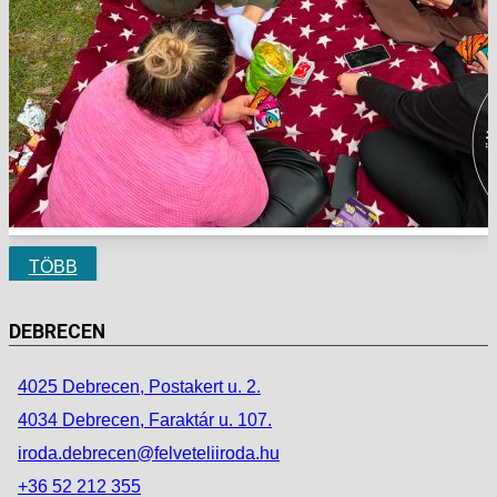
TÖBB
DEBRECEN
4025 Debrecen, Postakert u. 2.
4034 Debrecen, Faraktár u. 107.
iroda.debrecen@felveteliiroda.hu
+36 52 212 355