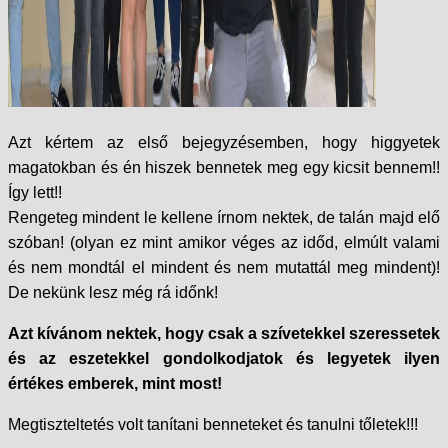
Azt kértem az első bejegyzésemben, hogy higgyetek
magatokban és én hiszek bennetek meg egy kicsit bennem!!
Így lett!!
Rengeteg mindent le kellene írnom nektek, de talán majd elő
szóban! (olyan ez mint amikor véges az időd, elmúlt valami
és nem mondtál el mindent és nem mutattál meg mindent)!
De nekünk lesz még rá időnk!
Azt kívánom nektek, hogy csak a szívetekkel szeressetek
és az eszetekkel gondolkodjatok és legyetek ilyen
értékes emberek, mint most!
Megtiszteltetés volt tanítani benneteket és tanulni tőletek!!!