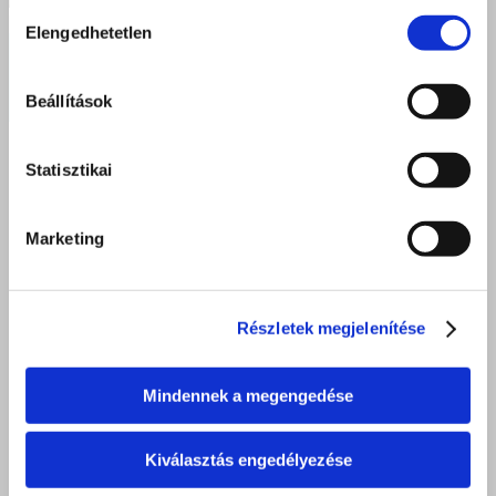
Hozzájárulás
Elengedhetetlen
kiválasztása
Debreceni gyereknap: diákjaink aktívan segítették a gyermeknapi
programokat
Beállítások
2026 június 18.
Statisztikai
Marketing
Részletek megjelenítése
Mindennek a megengedése
Kiválasztás engedélyezése