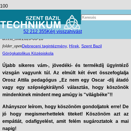
Ahogy egy jó tanár útjára engedi
a tanulóit
52 212 355
Kérj visszahívást
access_time
2020-06-10
folder_open
Debreceni tagintézmény
,
Hírek
,
Szent Bazil
Görögkatolikus Középiskola
Újabb sikeres vám-, jövedéki- és termékdíj ügyintéző
vizsgán vagyunk túl. Az elmúlt két évet összefoglalja
Orosz Attila pedagógus „Ez nem egy Oscar -díj átadó
vagy egy szépségkirálynő választás, hogy köszönök
mindenkinek mindent meg amúgy is “világbéke”!!
Ahányszor leírom, hogy köszönöm gondoljatok erre! De
jó hogy megismerhettelek titeket! Köszönöm azt az
empátiát, odafigyelést, amit felém sugároztatok a mai
napig!