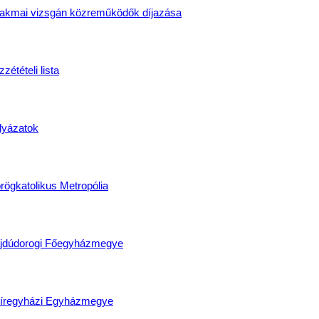
akmai vizsgán közreműködők díjazása
zétételi lista
lyázatok
rögkatolikus Metropólia
jdúdorogi Főegyházmegye
íregyházi Egyházmegye