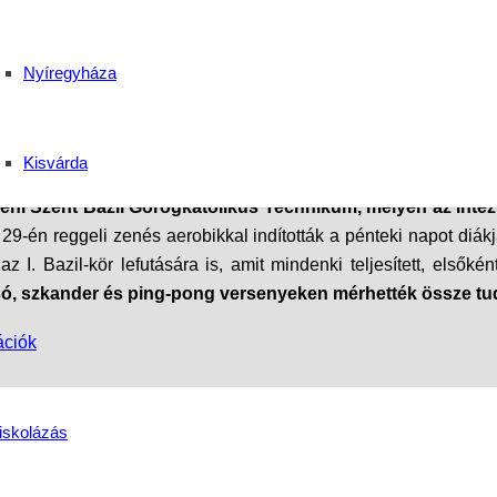
t Nap a debreceni Sze
Nyíregyháza
s Középiskola
Kisvárda
eni Szent Bazil Görögkatolikus Technikum, melyen az intéz
9-én reggeli zenés aerobikkal indították a pénteki napot diák
 az I. Bazil-kör lefutására is, amit mindenki teljesített, első
csó, szkander és ping-pong versenyeken mérhették össze tu
ációk
-N)
iskolázás