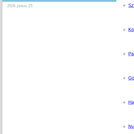
Sz
2026 június 23.
Köz
Pá
Gö
Ha
Ny