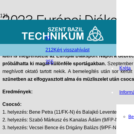
2023 Európai Diákspor
access_time
2023-10-08
52
folder_open
Debreceni tagintézmény
,
Hírek
,
Szent Bazil Görögkatoliku
212
Kérj visszahívást
Idén is megrendezte az Európai Diáksport Napot a debrec
355
próbálhatta ki magát különféle sportágakban.
Szeptember 2
Kréta
meghívott oktató tartott nekik. A bemelegítés után sor került
szünetben az elfogyasztott alma és müzliszelet után cso
Eredmények:
Inform
Csocsó:
1. helyezés: Bene Petra (11/FK-N) és Balajkó Levente (13/PF
Be
2. helyezés: Szabó Márkusz és Kanalas Ádám (9/FP-N)
3. helyezés: Vecsei Bence és Drigány Balázs (9/PF-N)