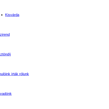
Kisvárda
zirend
ztöndíj
ulóink írták rólunk
Középiskola
vadónk
 Családi Nap Debrecenben