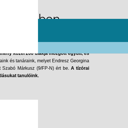
nt Bazilban
mény közel 200 diákja mozgott együtt, és
jaink és tanáraink, melyet Endresz Georgina
ként Szabó Márkusz (9/FP-N) ért be.
A tízórai
dásukat tanulóink.