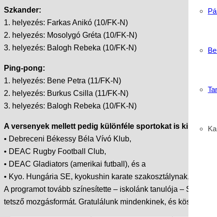
Szkander:
Pá
1. helyezés: Farkas Anikó (10/FK-N)
2. helyezés: Mosolygó Gréta (10/FK-N)
3. helyezés: Balogh Rebeka (10/FK-N)
Be
Ping-pong:
1. helyezés: Bene Petra (11/FK-N)
Ta
2. helyezés: Burkus Csilla (11/FK-N)
3. helyezés: Balogh Rebeka (10/FK-N)
A versenyek mellett pedig különféle sportokat is kipróbálh
Kar
• Debreceni Békessy Béla Vívó Klub,
• DEAC Rugby Football Club,
• DEAC Gladiators (amerikai futball), és a
• Kyo. Hungária SE, kyokushin karate szakosztálynak, hogy le
A programot tovább színesítette – iskolánk tanulója – Szilágy
tetsző mozgásformát. Gratulálunk mindenkinek, és köszönjük 