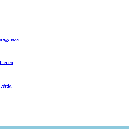
lat
íregyháza
brecen
svárda