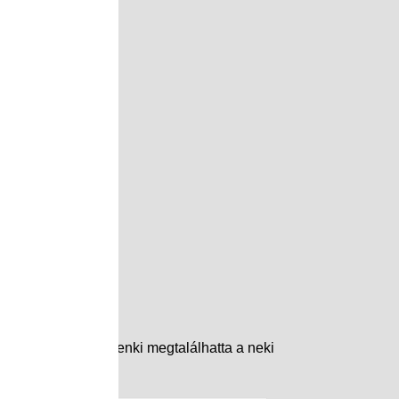
atú sportnapon mindenki megtalálhatta a neki