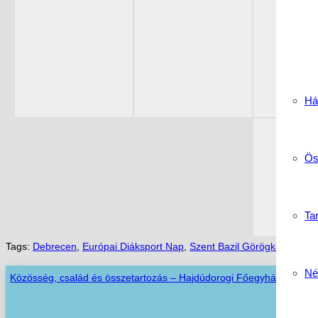
Há
Ös
Tan
Tags:
Debrecen
,
Európai Diáksport Nap
,
Szent Bazil Görögkatolikus 
Né
Közösség, család és összetartozás – Hajdúdorogi Főegyházmegyei