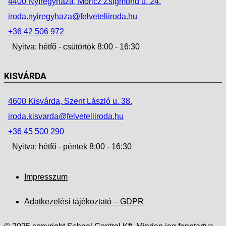
4400 Nyíregyháza, Móricz Zsigmond u. 24.
iroda.nyiregyhaza@felveteliiroda.hu
+36 42 506 972
Nyitva: hétfő - csütörtök 8:00 - 16:30
KISVÁRDA
4600 Kisvárda, Szent László u. 38.
iroda.kisvarda@felveteliiroda.hu
+36 45 500 290
Nyitva: hétfő - péntek 8:00 - 16:30
Impresszum
Adatkezelési tájékoztató – GDPR