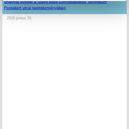
szakmai vizsgát a Szent Bazil Görögkatolikus Technikum
Postakert utcai tagintézményében
2026 június 18.