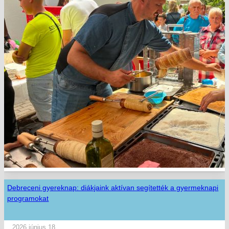
Debreceni gyereknap: diákjaink aktívan segítették a gyermeknapi
programokat
2026 június 18.