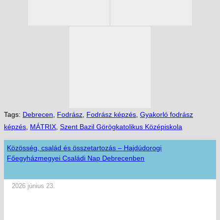
Tags:
Debrecen
,
Fodrász
,
Fodrász képzés
,
Gyakorló fodrász
képzés
,
MÁTRIX
,
Szent Bazil Görögkatolikus Középiskola
Közösség, család és összetartozás – Hajdúdorogi
Főegyházmegyei Családi Nap Debrecenben
2026 június 23.