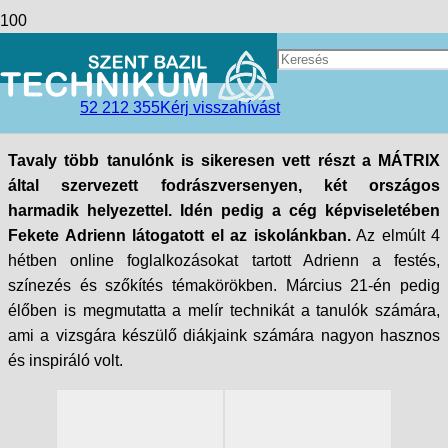
Mátrix előadás a Postakerten!
access_time
2025-05-27
52 212 355
Kérj visszahívást
folder_open
Debreceni tagintézmény
,
Hírek
Tavaly több tanulónk is sikeresen vett részt a MÁTRIX
által szervezett fodrászversenyen, két országos
harmadik helyezettel. Idén pedig a cég képviseletében
Fekete Adrienn látogatott el az iskolánkban.
Az elmúlt 4
hétben online foglalkozásokat tartott Adrienn a festés,
színezés és szőkítés témakörökben. Március 21-én pedig
élőben is megmutatta a melír technikát a tanulók számára,
ami a vizsgára készülő diákjaink számára nagyon hasznos
és inspiráló volt.