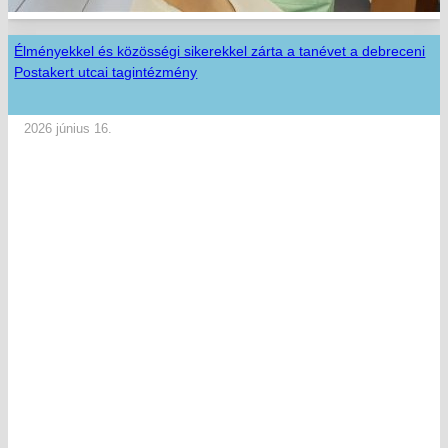
Élményekkel és közösségi sikerekkel zárta a tanévet a debreceni
Postakert utcai tagintézmény
2026 június 16.