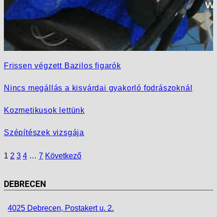
Frissen végzett Bazilos figarók
Nincs megállás a kisvárdai gyakorló fodrászoknál
Kozmetikusok lettünk
Szépítészek vizsgája
1
2
3
4
…
7
Következő
DEBRECEN
4025 Debrecen, Postakert u. 2.