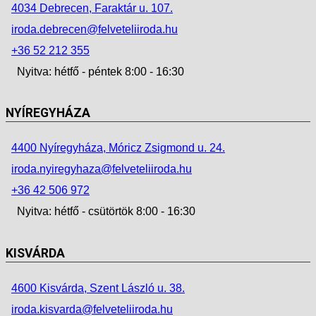
4034 Debrecen, Faraktár u. 107.
iroda.debrecen@felveteliiroda.hu
+36 52 212 355
Nyitva: hétfő - péntek 8:00 - 16:30
NYÍREGYHÁZA
4400 Nyíregyháza, Móricz Zsigmond u. 24.
iroda.nyiregyhaza@felveteliiroda.hu
+36 42 506 972
Nyitva: hétfő - csütörtök 8:00 - 16:30
KISVÁRDA
4600 Kisvárda, Szent László u. 38.
iroda.kisvarda@felveteliiroda.hu