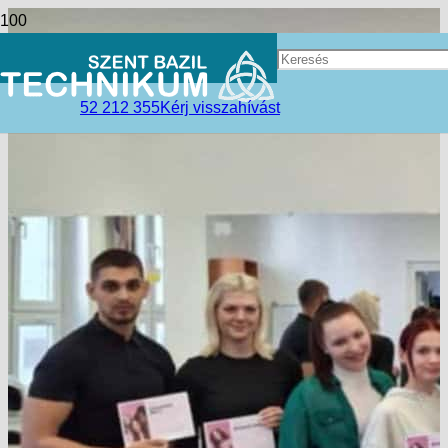
52 212 355
Kérj visszahívást