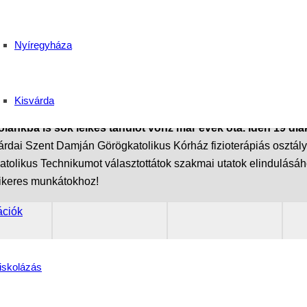
ói! Nyíregyháza 2025
Nyíregyháza
Kisvárda
ba is sok lelkes tanulót vonz már évek óta. Idén 19 diák 
várdai Szent Damján Görögkatolikus Kórház fizioterápiás osztál
tolikus Technikumot választottátok szakmai utatok elindulásához
 sikeres munkátokhoz!
ációk
iskolázás