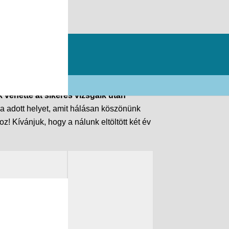
vehette át sikeres vizsgáik után
ya adott helyet, amit hálásan köszönünk
! Kívánjuk, hogy a nálunk eltöltött két év