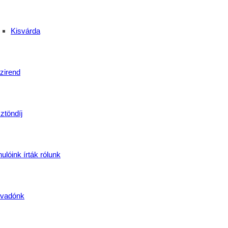
ás és a kitartás
Kisvárda
zirend
ztöndíj
ulóink írták rólunk
vadónk