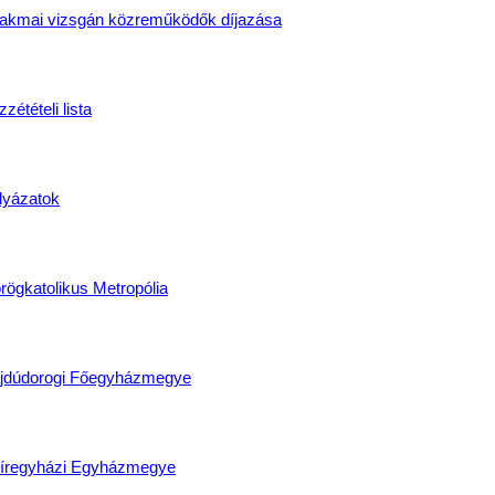
akmai vizsgán közreműködők díjazása
zétételi lista
lyázatok
rögkatolikus Metropólia
jdúdorogi Főegyházmegye
íregyházi Egyházmegye