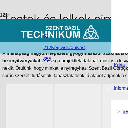
Testek és lelkek simít
access_time
2025-06-06
52
folder_open
Hírek
,
Nyíregyházi Tagintézmény
212
Kérj visszahívást
A manapság nagyon népszerű gyógymasszőr szakma iskolánk
355
bizonyítványaikat.
A Vizsga projektfeladatának most is a kis
Kréta
nekik. Örülünk, hogy minket, a nyíregyházi Szent Bazil Görögka
során szerzett tudásotok, tapasztalatotok jó alapot adjanak a
Inform
Be