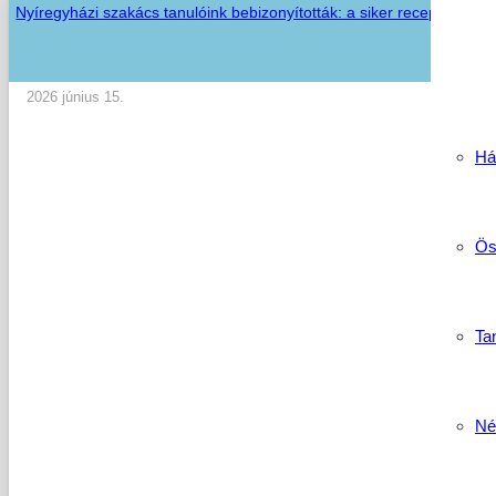
Nyíregyházi szakács tanulóink bebizonyították: a siker receptje a tud
2026 június 15.
Há
Ös
Tan
Né