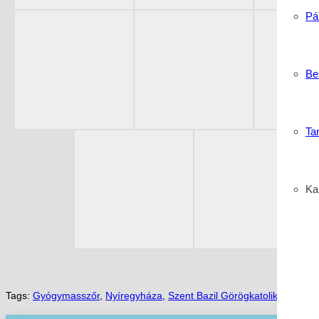
Pá
Be
Ta
Kar
Tags:
Gyógymasszőr
,
Nyíregyháza
,
Szent Bazil Görögkatolikus Közép