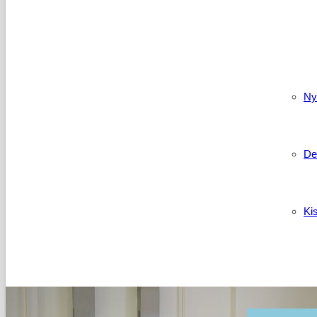
Kapcso
Ny
De
Ki