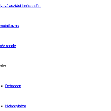
lyaválasztási tanácsadás
mutatkozás
név rendje
rier
Debrecen
iskola
Nyíregyháza