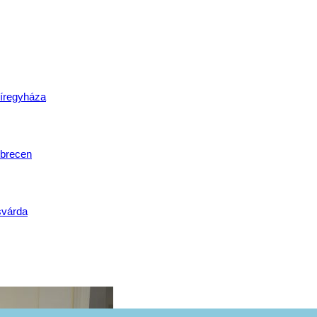
lat
íregyháza
brecen
svárda