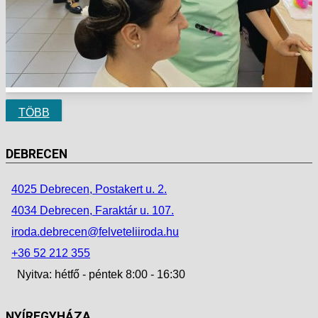
TÖBB
DEBRECEN
4025 Debrecen, Postakert u. 2.
4034 Debrecen, Faraktár u. 107.
iroda.debrecen@felveteliiroda.hu
+36 52 212 355
Nyitva: hétfő - péntek 8:00 - 16:30
NYÍREGYHÁZA