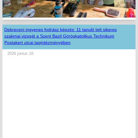
Debreceni ingyenes fodrász képzés: 11 tanuló tett sikeres
szakmai vizsgát a Szent Bazil Görögkatolikus Technikum
Postakert utcai tagintézményében
2026 június 18.