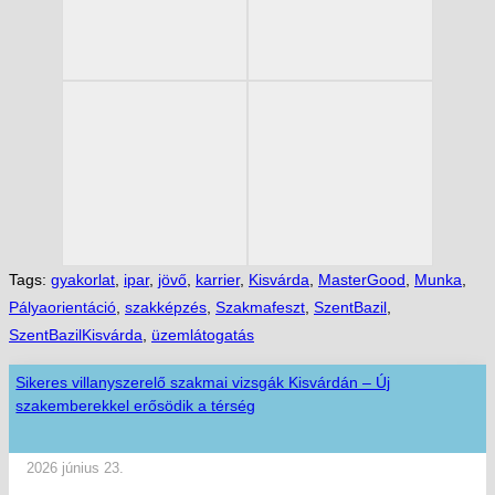
Tags:
gyakorlat
,
ipar
,
jövő
,
karrier
,
Kisvárda
,
MasterGood
,
Munka
,
Pályaorientáció
,
szakképzés
,
Szakmafeszt
,
SzentBazil
,
SzentBazilKisvárda
,
üzemlátogatás
Sikeres villanyszerelő szakmai vizsgák Kisvárdán – Új
szakemberekkel erősödik a térség
2026 június 23.