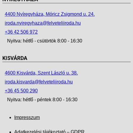
4400 Nyíregyháza, Móricz Zsigmond u. 24.
iroda.nyiregyhaza@felveteliiroda.hu
+36 42 506 972
Nyitva: hétfő - csütörtök 8:00 - 16:30
KISVÁRDA
4600 Kisvárda, Szent László u. 38.
iroda.kisvarda@felveteliiroda.hu
+36 45 500 290
Nyitva: hétfő - péntek 8:00 - 16:30
Impresszum
Adatkezelési tájékoztató – GDPR