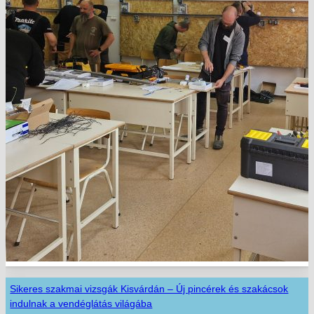
Sikeres szakmai vizsgák Kisvárdán – Új pincérek és szakácsok
indulnak a vendéglátás világába