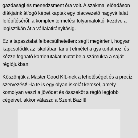
gazdasági és menedzsment óra volt. A szakmai előadáson
diákjaink átfogó képet kaptak egy piacvezető nagyvállalat
felépítéséről, a komplex termelési folyamatoktól kezdve a
logisztikán át a vállalatirányításig.
Ez a tapasztalat felbecsülhetetlen: segít megérteni, hogyan
kapcsolódik az iskolában tanult elmélet a gyakorlathoz, és
kézzelfogható karrierutakat mutat be a számukra a saját
régiójukban.
Köszönjük a Master Good Kft.-nek a lehetőséget és a precíz
szervezést! Ha te is egy olyan iskolát keresel, amely
komolyan veszi a jövődet és összeköt a régió legjobb
cégeivel, akkor válaszd a Szent Bazilt!