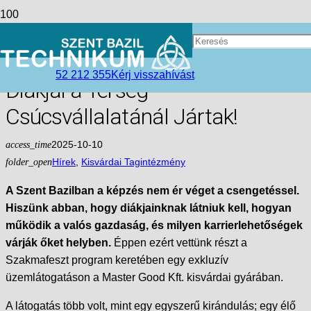
Hol Dolgoznak a Jövő
Szakemberei? A Szent Bazil
52 212 355
Kérj visszahívást
Diákjai a Térség
Csúcsvállalatánál Jártak!
access_time
2025-10-10
folder_open
Hírek
,
Kisvárdai Tagintézmény
A Szent Bazilban a képzés nem ér véget a csengetéssel.
Hiszünk abban, hogy diákjainknak látniuk kell, hogyan
működik a valós gazdaság, és milyen karrierlehetőségek
várják őket helyben.
Éppen ezért vettünk részt a
Szakmafeszt program keretében egy exkluzív
üzemlátogatáson a Master Good Kft. kisvárdai gyárában.
A látogatás több volt, mint egy egyszerű kirándulás; egy élő