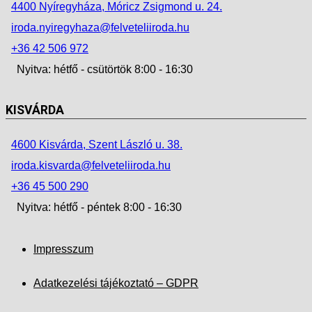
4400 Nyíregyháza, Móricz Zsigmond u. 24.
iroda.nyiregyhaza@felveteliiroda.hu
+36 42 506 972
Nyitva: hétfő - csütörtök 8:00 - 16:30
KISVÁRDA
4600 Kisvárda, Szent László u. 38.
iroda.kisvarda@felveteliiroda.hu
+36 45 500 290
Nyitva: hétfő - péntek 8:00 - 16:30
Impresszum
Adatkezelési tájékoztató – GDPR