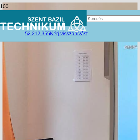
52 212 355
Kérj visszahívást