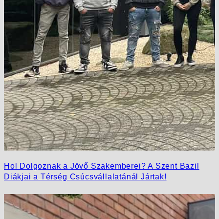
Hol Dolgoznak a Jövő Szakemberei? A Szent Bazil
Diákjai a Térség Csúcsvállalatánál Jártak!