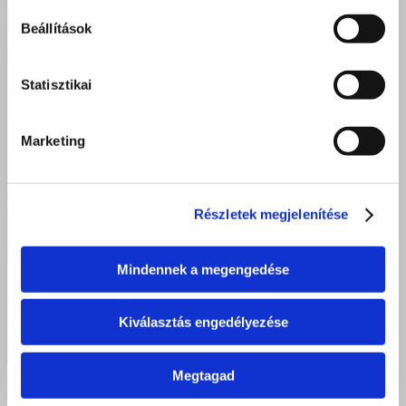
Beállítások
Statisztikai
Marketing
Részletek megjelenítése
Mindennek a megengedése
Kiválasztás engedélyezése
Megtagad
A Jövődet Nálunk Megtalálod! – Sikeresen Záporoztak