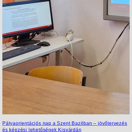
Pályaorientációs nap a Szent Bazilban – jövőtervezés
és képzési lehetőségek Kisvárdán