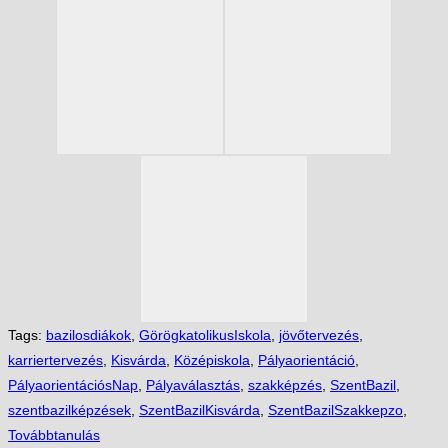
Tags:
bazilosdiákok
,
GörögkatolikusIskola
,
jövőtervezés
,
karriertervezés
,
Kisvárda
,
Középiskola
,
Pályaorientáció
,
PályaorientációsNap
,
Pályaválasztás
,
szakképzés
,
SzentBazil
,
szentbazilképzések
,
SzentBazilKisvárda
,
SzentBazilSzakkepzo
,
Továbbtanulás