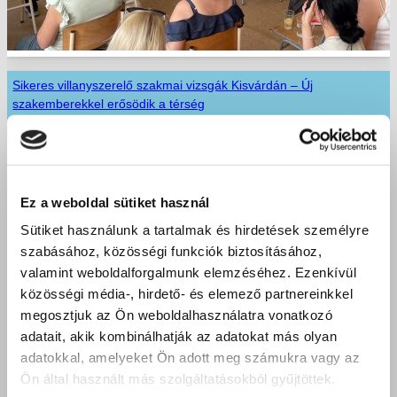
Sikeres villanyszerelő szakmai vizsgák Kisvárdán – Új
szakemberekkel erősödik a térség
2026 június 23.
Ez a weboldal sütiket használ
Sütiket használunk a tartalmak és hirdetések személyre
szabásához, közösségi funkciók biztosításához,
valamint weboldalforgalmunk elemzéséhez. Ezenkívül
közösségi média-, hirdető- és elemező partnereinkkel
megosztjuk az Ön weboldalhasználatra vonatkozó
adatait, akik kombinálhatják az adatokat más olyan
adatokkal, amelyeket Ön adott meg számukra vagy az
Ön által használt más szolgáltatásokból gyűjtöttek.