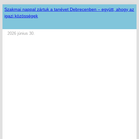
Szakmai nappal zártuk a tanévet Debrecenben – együtt, ahogy az
igazi közösségek
2026 június 30.