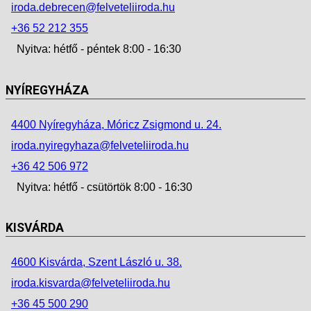
iroda.debrecen@felveteliiroda.hu
+36 52 212 355
Nyitva: hétfő - péntek 8:00 - 16:30
NYÍREGYHÁZA
4400 Nyíregyháza, Móricz Zsigmond u. 24.
iroda.nyiregyhaza@felveteliiroda.hu
+36 42 506 972
Nyitva: hétfő - csütörtök 8:00 - 16:30
KISVÁRDA
4600 Kisvárda, Szent László u. 38.
iroda.kisvarda@felveteliiroda.hu
+36 45 500 290