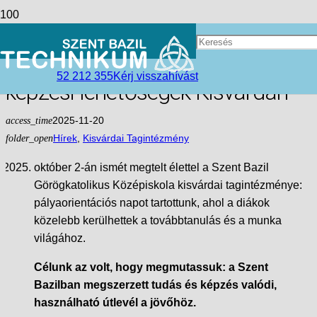
Pályaorientációs nap a Szent
Bazilban – jövőtervezés és
52 212 355
Kérj visszahívást
képzési lehetőségek Kisvárdán
access_time
2025-11-20
folder_open
Hírek
,
Kisvárdai Tagintézmény
október 2-án ismét megtelt élettel a Szent Bazil
Görögkatolikus Középiskola kisvárdai tagintézménye:
pályaorientációs napot tartottunk, ahol a diákok
közelebb kerülhettek a továbbtanulás és a munka
világához.
Célunk az volt, hogy megmutassuk: a Szent
Bazilban megszerzett tudás és képzés valódi,
használható útlevél a jövőhöz.