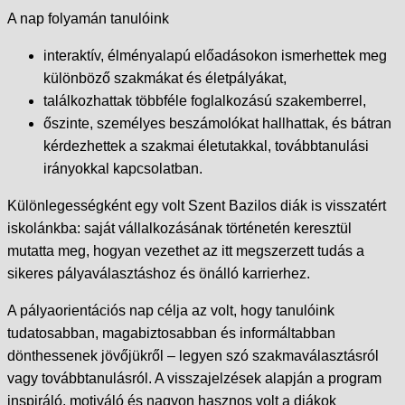
A nap folyamán tanulóink
interaktív, élményalapú előadásokon ismerhettek meg
különböző szakmákat és életpályákat,
találkozhattak többféle foglalkozású szakemberrel,
őszinte, személyes beszámolókat hallhattak, és bátran
kérdezhettek a szakmai életutakkal, továbbtanulási
irányokkal kapcsolatban.
Különlegességként egy volt Szent Bazilos diák is visszatért
iskolánkba: saját vállalkozásának történetén keresztül
mutatta meg, hogyan vezethet az itt megszerzett tudás a
sikeres pályaválasztáshoz és önálló karrierhez.
A pályaorientációs nap célja az volt, hogy tanulóink
tudatosabban, magabiztosabban és informáltabban
dönthessenek jövőjükről – legyen szó szakmaválasztásról
vagy továbbtanulásról. A visszajelzések alapján a program
inspiráló, motiváló és nagyon hasznos volt a diákok