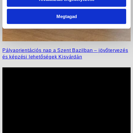
Megtagad
Pályaorientációs nap a Szent Bazilban – jövőtervezés
és képzési lehetőségek Kisvárdán