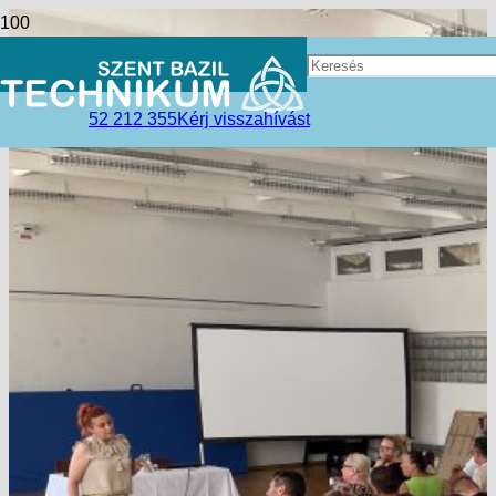
52 212 355
Kérj visszahívást