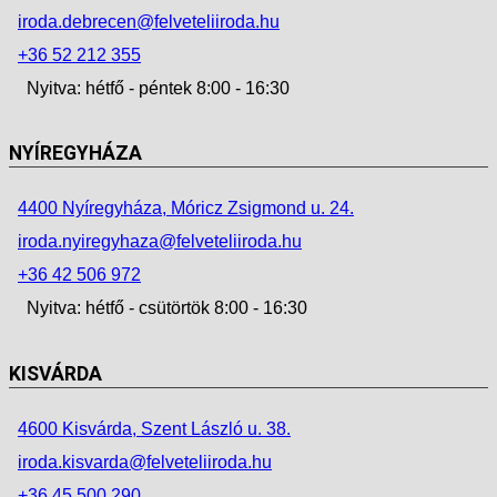
iroda.debrecen@felveteliiroda.hu
+36 52 212 355
Nyitva: hétfő - péntek 8:00 - 16:30
NYÍREGYHÁZA
4400 Nyíregyháza, Móricz Zsigmond u. 24.
iroda.nyiregyhaza@felveteliiroda.hu
+36 42 506 972
Nyitva: hétfő - csütörtök 8:00 - 16:30
KISVÁRDA
4600 Kisvárda, Szent László u. 38.
iroda.kisvarda@felveteliiroda.hu
+36 45 500 290