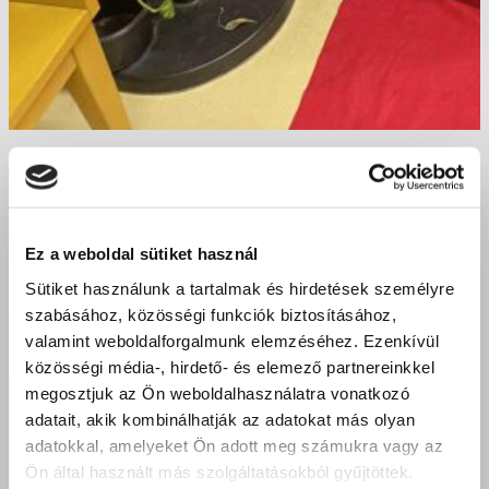
Diákoktól Diákoknak: Pályaorientációs Sikersztori
Nyírkarászban!
Ez a weboldal sütiket használ
Sütiket használunk a tartalmak és hirdetések személyre
szabásához, közösségi funkciók biztosításához,
valamint weboldalforgalmunk elemzéséhez. Ezenkívül
közösségi média-, hirdető- és elemező partnereinkkel
megosztjuk az Ön weboldalhasználatra vonatkozó
adatait, akik kombinálhatják az adatokat más olyan
adatokkal, amelyeket Ön adott meg számukra vagy az
Ön által használt más szolgáltatásokból gyűjtöttek.