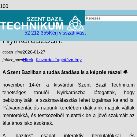
Diákoktól Diákoknak:
Pályaorientációs Sikersztori
52 212 355
Kérj visszahívást
Nyírkarászban!
access_time
2026-01-27
folder_open
Hírek
,
Kisvárdai Tagintézmény
A Szent Bazilban a tudás átadása is a képzés része! 🌟
november 14-én a kisvárdai Szent Bazil Technikum
tehetséges tanulói Nyírkarászba látogattak, hogy
bebizonyítsák: a szakmaválasztás lehet izgalmas kaland is!
Pályaorientációs napunk keretében diákjaink maguk váltak
mentorokká, és testközelből mutatták be a jövő szakmáit az
általános iskolásoknak.
A „bazilos” csapat interaktív bemutatókkal és