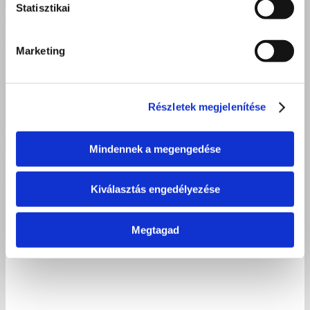
Statisztikai
Marketing
Részletek megjelenítése
Mindennek a megengedése
Kiválasztás engedélyezése
Sikeres szakmai vizsgák Kisvárdán – Új pincérek és szakácsok
indulnak a vendéglátás világába
Megtagad
2026 június 23.