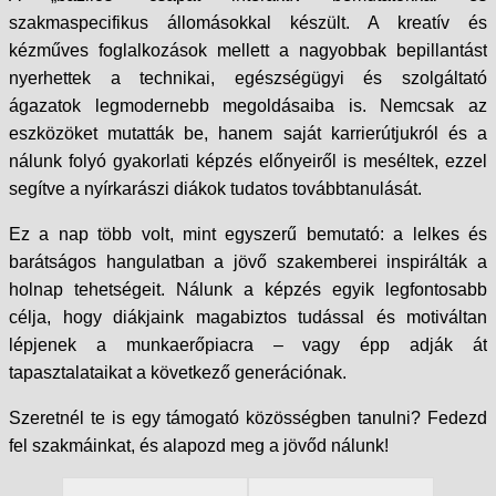
szakmaspecifikus állomásokkal készült. A kreatív és
kézműves foglalkozások mellett a nagyobbak bepillantást
nyerhettek a technikai, egészségügyi és szolgáltató
ágazatok legmodernebb megoldásaiba is. Nemcsak az
eszközöket mutatták be, hanem saját karrierútjukról és a
nálunk folyó gyakorlati képzés előnyeiről is meséltek, ezzel
segítve a nyírkarászi diákok tudatos továbbtanulását.
Ez a nap több volt, mint egyszerű bemutató: a lelkes és
barátságos hangulatban a jövő szakemberei inspirálták a
holnap tehetségeit. Nálunk a képzés egyik legfontosabb
célja, hogy diákjaink magabiztos tudással és motiváltan
lépjenek a munkaerőpiacra – vagy épp adják át
tapasztalataikat a következő generációnak.
Szeretnél te is egy támogató közösségben tanulni? Fedezd
fel szakmáinkat, és alapozd meg a jövőd nálunk!