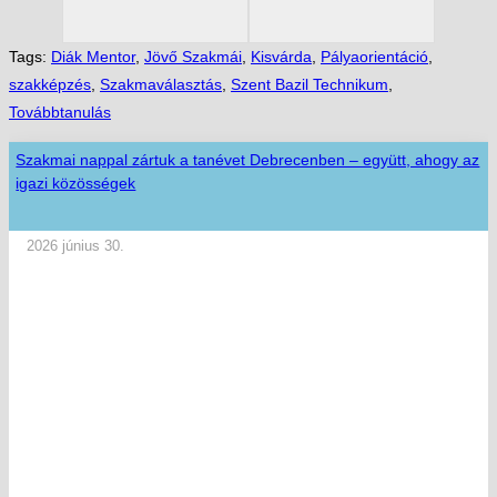
Tags:
Diák Mentor
,
Jövő Szakmái
,
Kisvárda
,
Pályaorientáció
,
szakképzés
,
Szakmaválasztás
,
Szent Bazil Technikum
,
Továbbtanulás
Szakmai nappal zártuk a tanévet Debrecenben – együtt, ahogy az
igazi közösségek
2026 június 30.