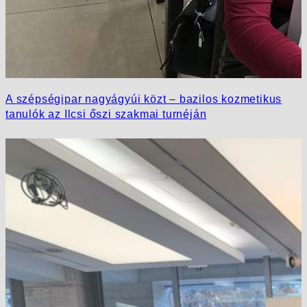
A szépségipar nagyágyúi közt – bazilos kozmetikus
tanulók az Ilcsi őszi szakmai turnéján