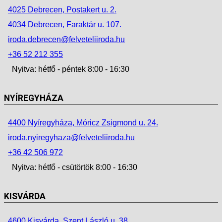
4025 Debrecen, Postakert u. 2.
4034 Debrecen, Faraktár u. 107.
iroda.debrecen@felveteliiroda.hu
+36 52 212 355
Nyitva: hétfő - péntek 8:00 - 16:30
NYÍREGYHÁZA
4400 Nyíregyháza, Móricz Zsigmond u. 24.
iroda.nyiregyhaza@felveteliiroda.hu
+36 42 506 972
Nyitva: hétfő - csütörtök 8:00 - 16:30
KISVÁRDA
4600 Kisvárda, Szent László u. 38.