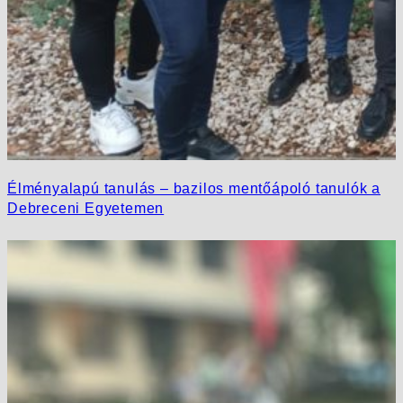
Élményalapú tanulás – bazilos mentőápoló tanulók a
Debreceni Egyetemen