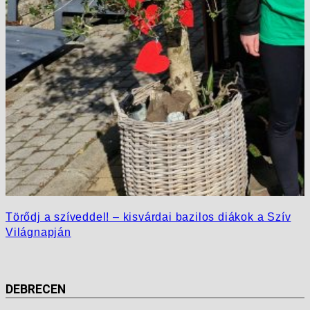
Törődj a szíveddel! – kisvárdai bazilos diákok a Szív
Világnapján
DEBRECEN