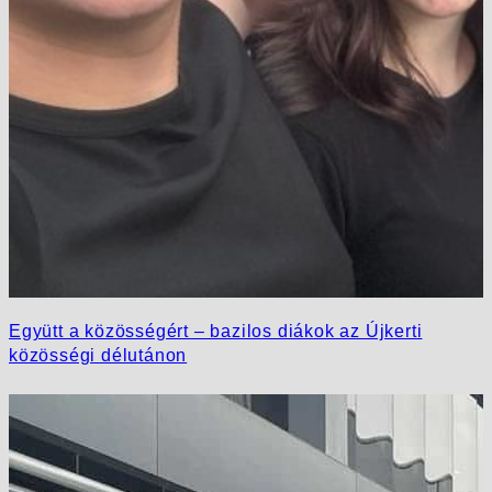
Együtt a közösségért – bazilos diákok az Újkerti
közösségi délutánon