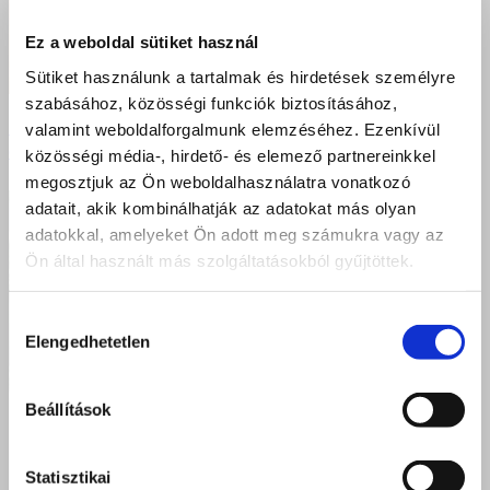
Ez a weboldal sütiket használ
Sütiket használunk a tartalmak és hirdetések személyre
szabásához, közösségi funkciók biztosításához,
Pályaorientációs nap a Szent Bazilban – jövőtervezés
valamint weboldalforgalmunk elemzéséhez. Ezenkívül
és képzési lehetőségek Kisvárdán
közösségi média-, hirdető- és elemező partnereinkkel
megosztjuk az Ön weboldalhasználatra vonatkozó
adatait, akik kombinálhatják az adatokat más olyan
adatokkal, amelyeket Ön adott meg számukra vagy az
Ön által használt más szolgáltatásokból gyűjtöttek.
Hozzájárulás
Elengedhetetlen
kiválasztása
Beállítások
Statisztikai