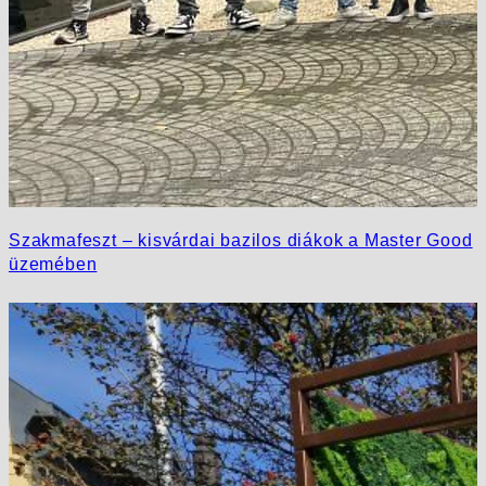
Szakmafeszt – kisvárdai bazilos diákok a Master Good
üzemében