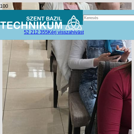
52 212 355
Kérj visszahívást