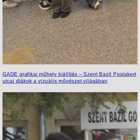
GADE grafikai műhely kiállítás – Szent Bazil Postakert
utcai diákok a vizuális művészet világában