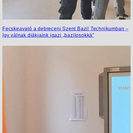
Fecskeavató a debreceni Szent Bazil Technikumban –
így válnak diákjaink igazi „bazilosokká”