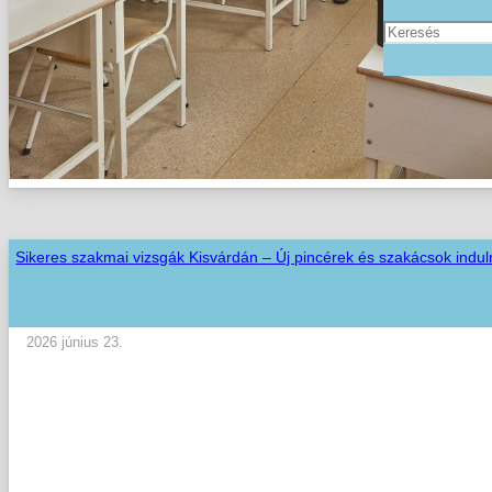
Sikeres szakmai vizsgák Kisvárdán – Új pincérek és szakácsok indul
2026 június 23.