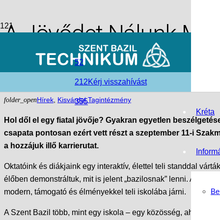
A Jövődet Nálunk Megt
Lehetőségek a Kisvár
52
212
Kérj visszahívást
access_time
2025-10-10
folder_open
Hírek
,
Kisvárdai Tagintézmény
355
Kréta
Hol dől el egy fiatal jövője? Gyakran egyetlen beszélgetés
csapata pontosan ezért vett részt a szeptember 11-i Szakm
a hozzájuk illő karrierutat.
Inform
Oktatóink és diákjaink egy interaktív, élettel teli standdal v
élőben demonstráltuk, mit is jelent „bazilosnak” lenni. A látog
Be
modern, támogató és élményekkel teli iskolába járni.
A Szent Bazil több, mint egy iskola – egy közösség, ahol a t