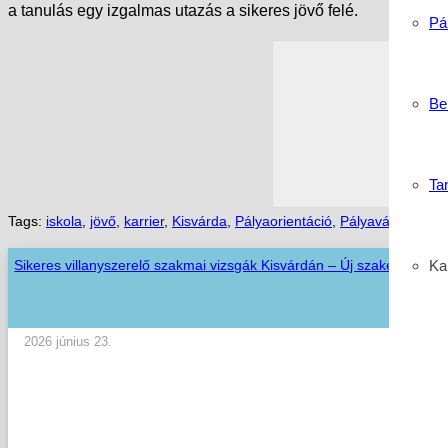
a tanulás egy izgalmas utazás a sikeres jövő felé.
Pá
Be
Ta
Tags:
iskola
,
jövő
,
karrier
,
Kisvárda
,
Pályaorientáció
,
Pályaválasztás
,
Sikeres villanyszerelő szakmai vizsgák Kisvárdán – Új szakemberekk
Kar
2026 június 23.