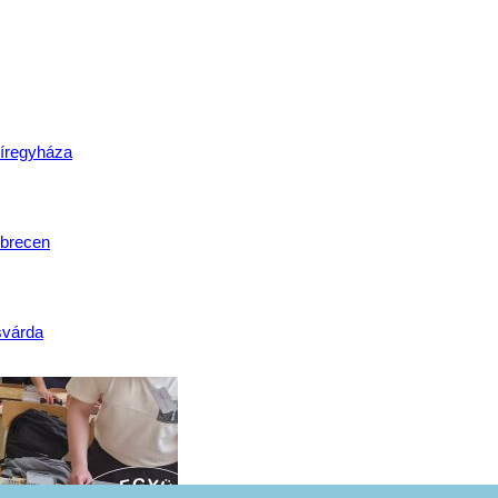
lat
íregyháza
brecen
svárda