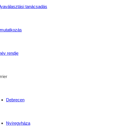
lyaválasztási tanácsadás
mutatkozás
név rendje
szakképzés
,
szakma
,
Szakmafeszt
,
SzentBazil
,
SzentBazilKisvárda
,
tan
el erősödik a térség
rier
Debrecen
Nyíregyháza