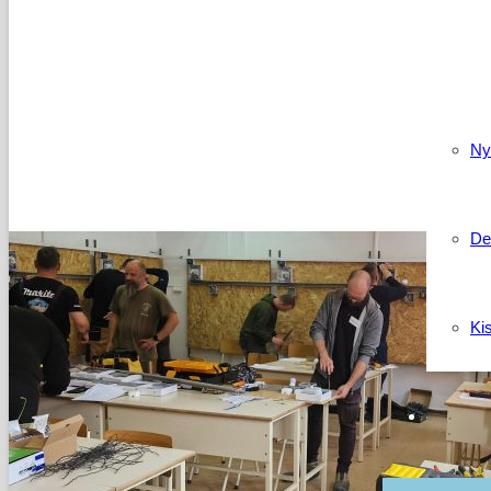
Kapcso
Ny
De
Ki