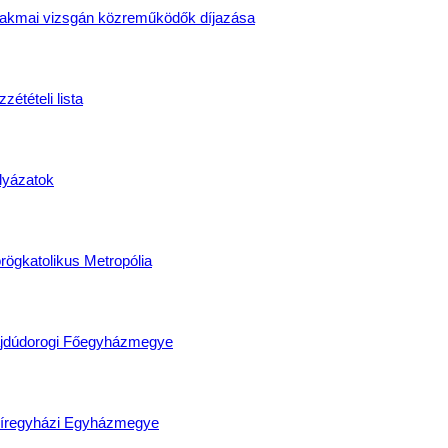
akmai vizsgán közreműködők díjazása
zétételi lista
lyázatok
rögkatolikus Metropólia
jdúdorogi Főegyházmegye
íregyházi Egyházmegye