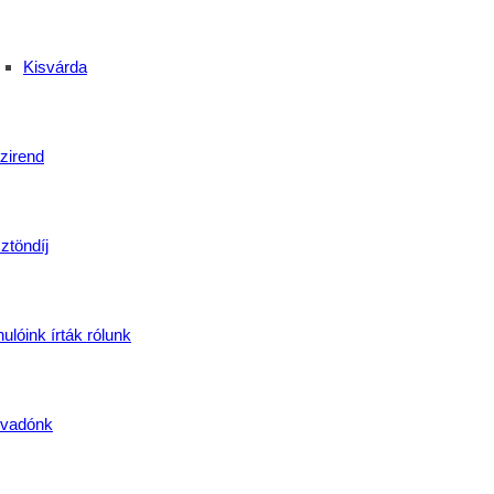
Kisvárda
zirend
ztöndíj
ulóink írták rólunk
vadónk