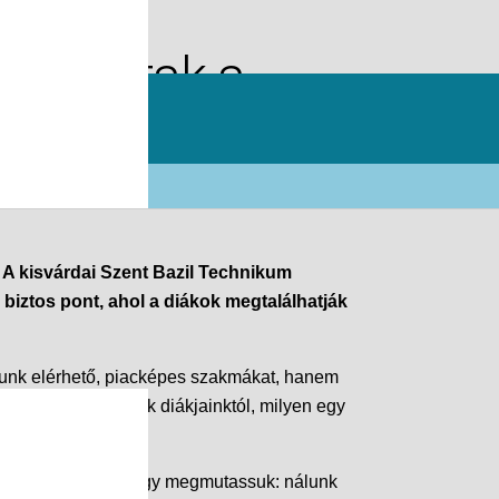
áporoztak a
. A kisvárdai Szent Bazil Technikum
biztos pont, ahol a diákok megtalálhatják
nálunk elérhető, piacképes szakmákat, hanem
lső kézből hallhatták diákjainktól, milyen egy
lkalom volt arra, hogy megmutassuk: nálunk