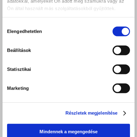
adatokkal, amelyeket Ön adott meg számukra vagy az
Ön által használt más szolgáltatásokból gyűjtöttek.
Hozzájárulás
Elengedhetetlen
kiválasztása
Beállítások
Statisztikai
Marketing
Részletek megjelenítése
Mindennek a megengedése