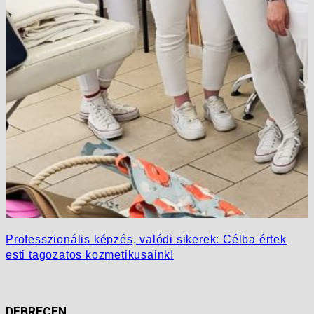
Professzionális képzés, valódi sikerek: Célba értek
esti tagozatos kozmetikusaink!
DEBRECEN