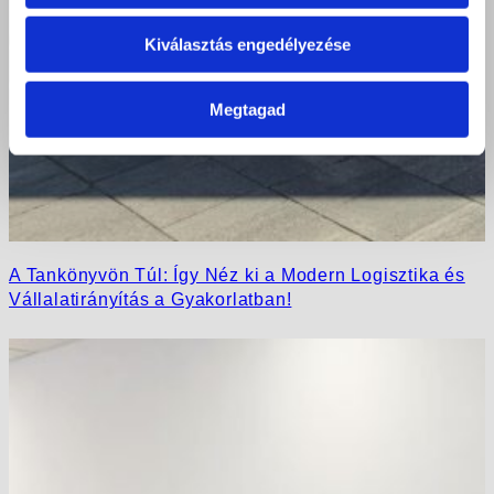
Kiválasztás engedélyezése
Megtagad
A Tankönyvön Túl: Így Néz ki a Modern Logisztika és
Vállalatirányítás a Gyakorlatban!