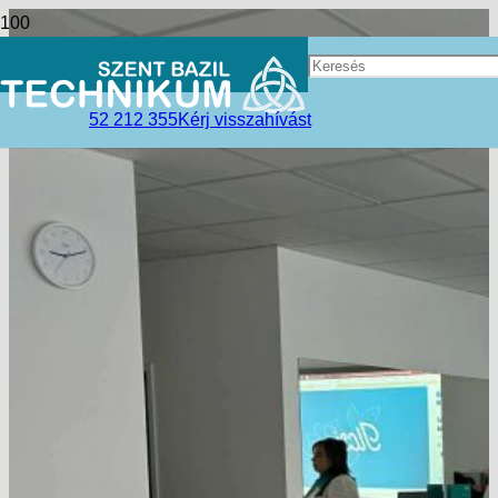
52 212 355
Kérj visszahívást