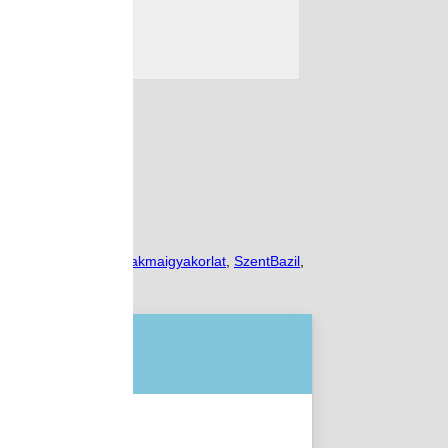
nNap
,
szakképzés
,
szakmaigyakorlat
,
SzentBazil
,