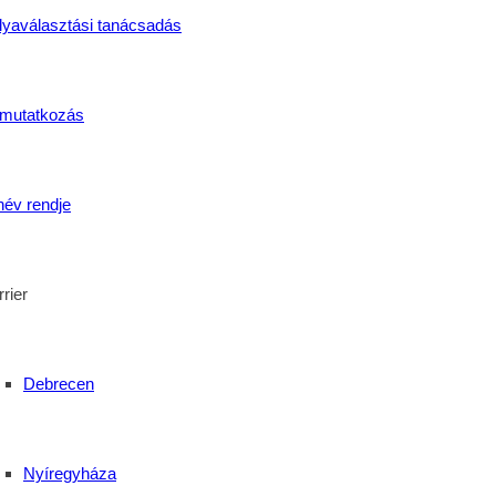
lyaválasztási tanácsadás
i gyakorlat
találkozott a jókedvvel: főzés, nevetés, baráti
ebizonyította, hogy a nálunk folyó
szakképzés
nemcsak tudást 
mutatkozás
sak velünk nevetett!
ai tudást, no meg a libaságokat! 🦆🎉❤️
név rendje
rier
Debrecen
Nyíregyháza