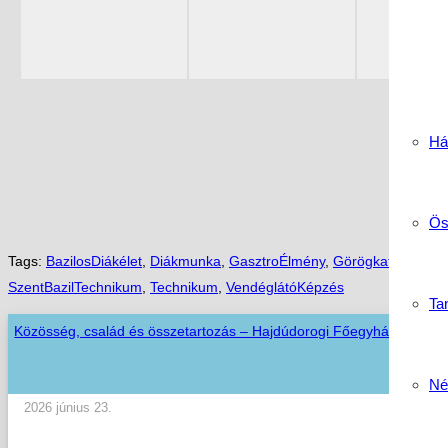
Há
Ös
Tags:
BazilosDiákélet
,
Diákmunka
,
GasztroÉlmény
,
GörögkatolikusIsk
SzentBazilTechnikum
,
Technikum
,
VendéglátóKépzés
Tan
Közösség, család és összetartozás – Hajdúdorogi Főegyházmegyei
Né
2026 június 23.