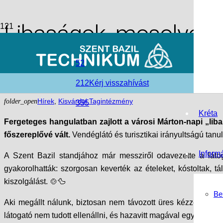
Libaságok, mosolyok,
Kisvárdai Szent Bazil
52
212
Kérj visszahívást
access_time
2025-12-16
folder_open
Hírek
,
Kisvárdai Tagintézmény
355
Kréta
Fergeteges hangulatban zajlott a városi Márton-napi „li
főszereplővé vált.
Vendéglátó és turisztikai irányultságú tan
Inform
A Szent Bazil standjához már messziről odavezette a látoga
gyakorolhatták: szorgosan keverték az ételeket, kóstoltak, 
kiszolgálást. 🍲🦆
Be
Aki megállt nálunk, biztosan nem távozott üres kézzel: libá
látogató nem tudott ellenállni, és hazavitt magával egy-egy hang