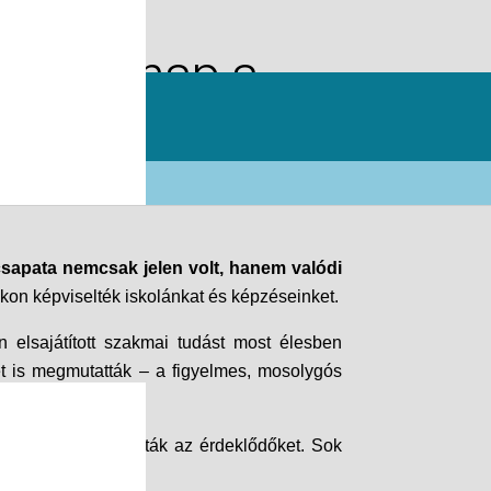
árton-nap a
csapata nemcsak jelen volt, hanem valódi
ukon képviselték iskolánkat és képzéseinket.
n elsajátított szakmai tudást most élesben
mét is megmutatták – a figyelmes, mosolygós
s” meglepetések várták az érdeklődőket. Sok