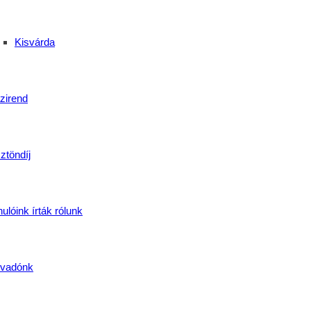
Kisvárda
zirend
ztöndíj
ola
,
IskolaiRendezvény
,
Kisvárda
,
közösségiélmény
,
Libaságok
,
Márto
ulóink írták rólunk
 Családi Nap Debrecenben
vadónk