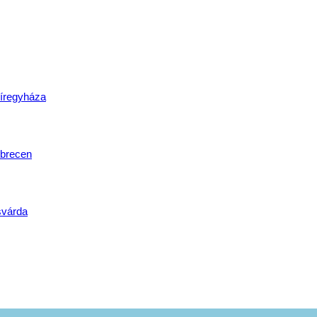
lat
íregyháza
brecen
svárda