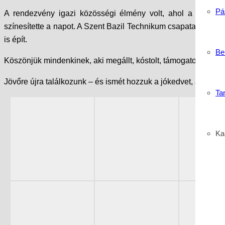
Pá
A rendezvény igazi közösségi élmény volt, ahol a
szakma
színesítette a napot. A Szent Bazil Technikum csapata ismét b
is épít.
Be
Köszönjük mindenkinek, aki megállt, kóstolt, támogatott vagy c
Jövőre újra találkozunk – és ismét hozzuk a jókedvet, a szakm
Ta
Kar