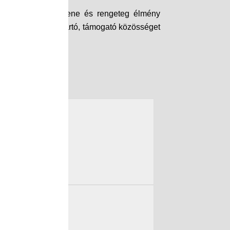
 beszélgetések, jó zene és rengeteg élmény
ad, hanem összetartó, támogató közösséget