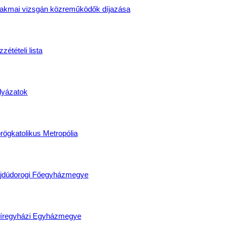
akmai vizsgán közreműködők díjazása
zétételi lista
lyázatok
rögkatolikus Metropólia
jdúdorogi Főegyházmegye
íregyházi Egyházmegye