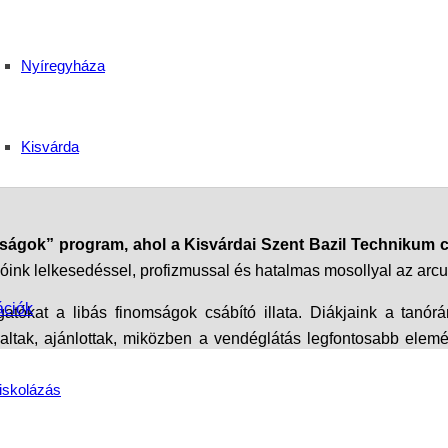
 szakmai élmények – M
Nyíregyháza
 Technikum csapatával
Kisvárda
baságok” program, ahol a Kisvárdai Szent Bazil Technikum 
ulóink lelkesedéssel, profizmussal és hatalmas mosollyal az arc
ációk
tókat a libás finomságok csábító illata. Diákjaink a tanórá
tálaltak, ajánlottak, miközben a vendéglátás legfontosabb ele
iskolázás
s különlegességek, kreatív díszek, apró ajándékok és „bazilo
ulatos, diákok által készített kis kincset.