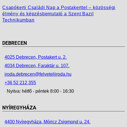
Csapókerti Családi Nap a Postakerttel – közösségi
élmény és képzésbemutató a Szent Bazil
Technikumban
DEBRECEN
4025 Debrecen, Postakert u. 2.
4034 Debrecen, Faraktár u. 107.
iroda.debrecen@felveteliiroda.hu
+36 52 212 355
Nyitva: hétfő - péntek 8:00 - 16:30
NYÍREGYHÁZA
4400 Nyíregyháza, Móricz Zsigmond u. 24.