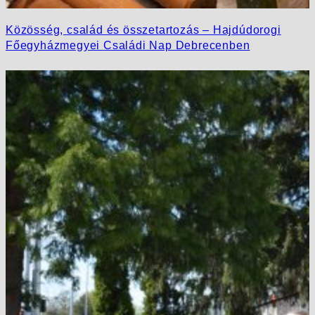
Közösség, család és összetartozás – Hajdúdorogi
Főegyházmegyei Családi Nap Debrecenben