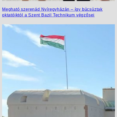
Megható szerenád Nyíregyházán – így búcsúztak
oktatóiktól a Szent Bazil Technikum végzősei