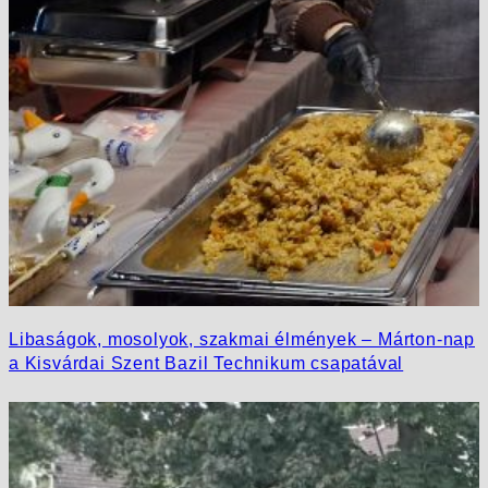
Libaságok, mosolyok, szakmai élmények – Márton-nap
a Kisvárdai Szent Bazil Technikum csapatával