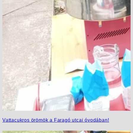
Vattacukros örömök a Faragó utcai óvodában!