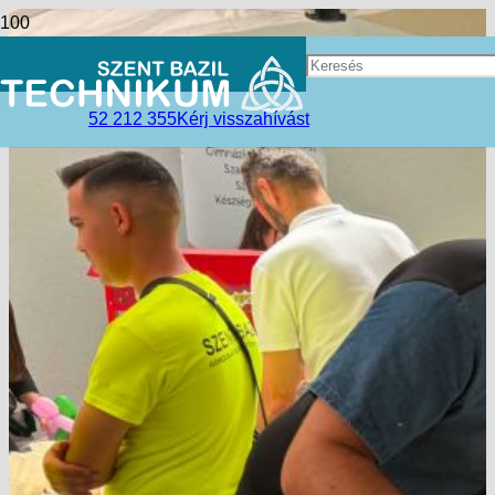
52 212 355
Kérj visszahívást