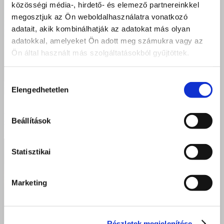
közösségi média-, hirdető- és elemező partnereinkkel
megosztjuk az Ön weboldalhasználatra vonatkozó
adatait, akik kombinálhatják az adatokat más olyan
adatokkal, amelyeket Ön adott meg számukra vagy az
Ön által használt más szolgáltatásokból gyűjtöttek.
Hozzájárulás
Elengedhetetlen
kiválasztása
Kert, élmény, fejlődés – készségfejlesztő bazilos
Beállítások
diákok Andi néni kertjében
Statisztikai
Marketing
Részletek megjelenítése