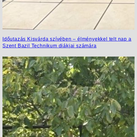
Időutazás Kisvárda szívében – élményekkel telt nap a
Szent Bazil Technikum diákjai számára