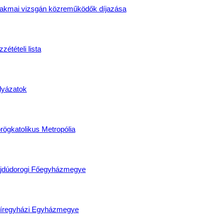
akmai vizsgán közreműködők díjazása
zétételi lista
lyázatok
rögkatolikus Metropólia
jdúdorogi Főegyházmegye
íregyházi Egyházmegye