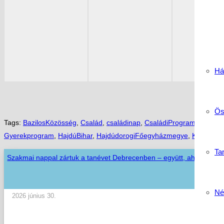
Há
Ös
Tags:
BazilosKözösség
,
Család
,
családinap
,
CsaládiProgram
,
Debrec
Gyerekprogram
,
HajdúBihar
,
HajdúdorogiFőegyházmegye
,
Keresztén
Tan
Szakmai nappal zártuk a tanévet Debrecenben – együtt, ahogy az i
Né
2026 június 30.