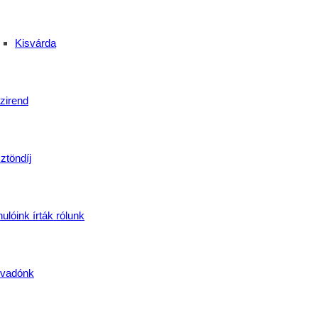
Kisvárda
zirend
ztöndíj
en
,
DebreceniProgram
,
EgyháziKözösség
,
EgyüttVagyunk
,
faraktárutca
yÉrtékek
,
KözösÉlmények
,
közösség
,
közösségiélmény
,
Összetartozás
ulóink írták rólunk
gazi közösségek
vadónk