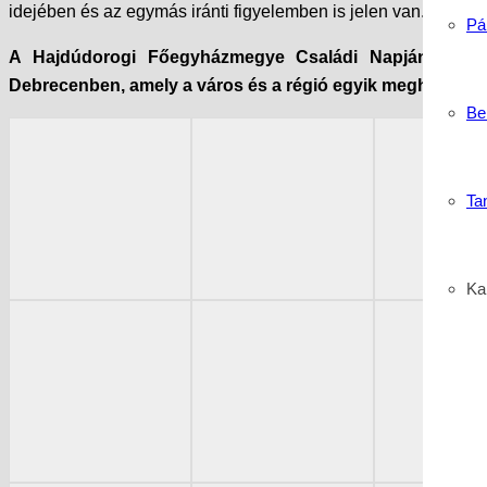
idejében és az egymás iránti figyelemben is jelen van.
Pá
A Hajdúdorogi Főegyházmegye Családi Napjának a Sz
Debrecenben, amely a város és a régió egyik meghatározó
Be
Ta
Kar