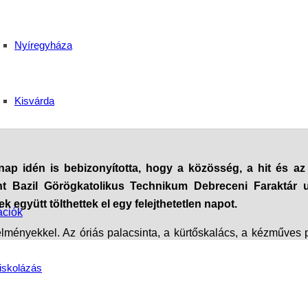
összetartozás – Hajdúd
Nyíregyháza
ádi Nap Debrecenben
Kisvárda
ap idén is bebizonyította, hogy a közösség, a hit és az
 Bazil Görögkatolikus Technikum Debreceni Faraktár ut
gyütt tölthettek el egy felejthetetlen napot.
ációk
lményekkel. Az óriás palacsinta, a kürtőskalács, a kézműves pi
ontosabb üzenete mégis az volt, hogy a Hajdúdorogi Főegyház
iskolázás
ég ereje nemcsak a templomok falai között, hanem a hétköznapi