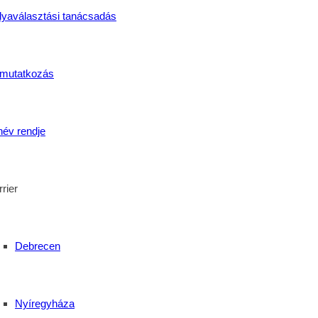
lyaválasztási tanácsadás
ent Bazil Görögkatolikus Technikum Debreceni Farakt
 görögkatolikus oktatási és közösségi központja.
mutatkozás
név rendje
rier
Debrecen
Nyíregyháza