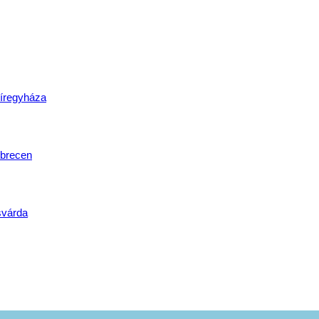
lat
íregyháza
brecen
svárda