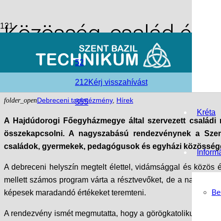
Közösség, család és 
Főegyházmegyei Csal
52
212
Kérj visszahívást
access_time
2026-06-23
folder_open
Debreceni tagintézmény
,
Hírek
355
Kréta
A Hajdúdorogi Főegyházmegye által szervezett családi n
összekapcsolni. A nagyszabású rendezvénynek a Szent
családok, gyermekek, pedagógusok és egyházi közösségek e
Inform
A debreceni helyszín megtelt élettel, vidámsággal és közös é
mellett számos program várta a résztvevőket, de a nap legf
Be
képesek maradandó értékeket teremteni.
A rendezvény ismét megmutatta, hogy a görögkatolikus közöss