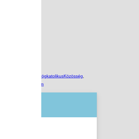
,
Görögkatolikus
,
GörögkatolikusKözösség
,
,
SzentBazilTechnikum