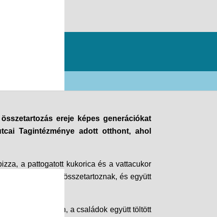
orogi
 összetartozás ereje képes generációkat
cai Tagintézménye adott otthont, ahol
zza, a pattogatott kukorica és a vattacukor
megye közösségei összetartoznak, és együtt
 találkozásokban, a családok együtt töltött