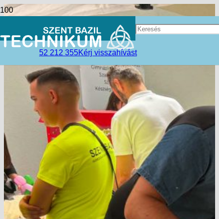
52 212 355
Kérj visszahívást