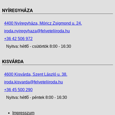
NYÍREGYHÁZA
4400 Nyíregyháza, Móricz Zsigmond u. 24.
iroda.nyiregyhaza@felveteliiroda.hu
+36 42 506 972
Nyitva: hétfő - csütörtök 8:00 - 16:30
KISVÁRDA
4600 Kisvárda, Szent László u. 38.
iroda.kisvarda@felveteliiroda.hu
+36 45 500 290
Nyitva: hétfő - péntek 8:00 - 16:30
Impresszum