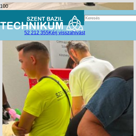
52 212 355
Kérj visszahívást