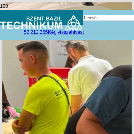
52 212 355
Kérj visszahívást