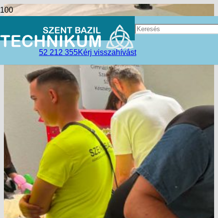
52 212 355
Kérj visszahívást