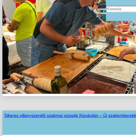
Sikeres villanyszerelő szakmai vizsgák Kisvárdán – Új szakemberekk