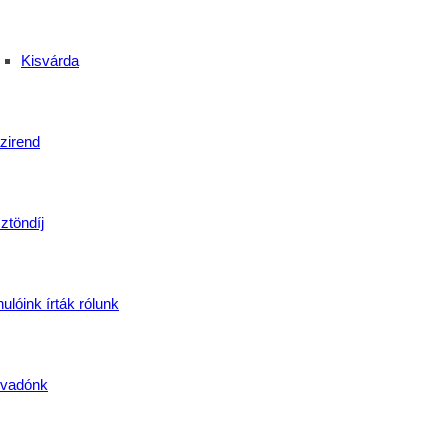
Kisvárda
zirend
ztöndíj
ulóink írták rólunk
vadónk