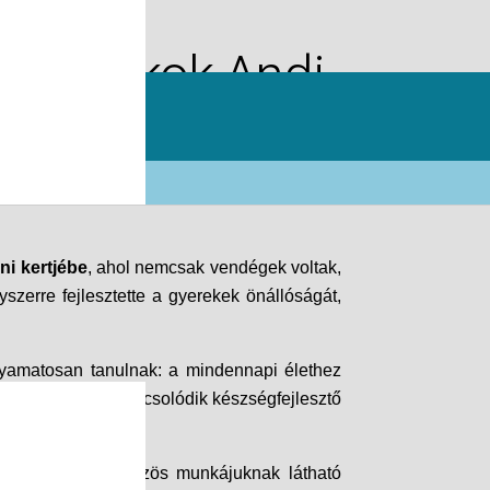
ilos diákok Andi
ni kertjébe
, ahol nemcsak vendégek voltak,
yszerre fejlesztette a gyerekek önállóságát,
lyamatosan tanulnak: a mindennapi élethez
 amely szorosan kapcsolódik készségfejlesztő
jó érzés, amikor közös munkájuknak látható