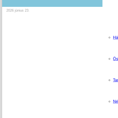
2026 június 23.
Há
Ös
Tan
Né