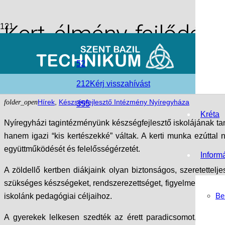
Kert, élmény, fejlődés
néni kertjében
52
212
Kérj visszahívást
access_time
2025-12-18
folder_open
Hírek
,
Készségfejlesztő Intézmény Nyíregyháza
355
Kréta
Nyíregyházi tagintézményünk készségfejlesztő iskolájának ta
hanem igazi “kis kertészekké” váltak. A kerti munka ezúttal
együttműködését és felelősségérzetét.
Inform
A zöldellő kertben diákjaink olyan biztonságos, szeretette
szükséges készségeket, rendszerezettséget, figyelmet és kitar
Be
iskolánk pedagógiai céljaihoz.
A gyerekek lelkesen szedték az érett paradicsomot, söpörté