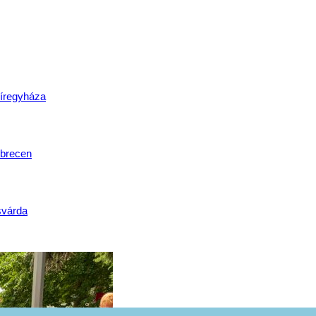
lat
íregyháza
brecen
svárda