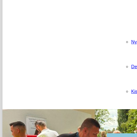
Kapcso
Ny
De
Ki