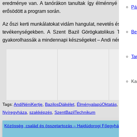
eredménye van. A tanórákon tanultak így élménnyé váltak:
Pá
erősödött a program során.
Az őszi kerti munkálatokat vidám hangulat, nevetés és sok köz
Be
tevékenységekben. A Szent Bazil Görögkatolikus Techniku
gyakorolhassák a mindennapi készségeket – Andi néni kertje e
Ta
Kar
Tags:
AndiNéniKertje
,
BazilosDiákélet
,
ÉlményalapúOktatás
,
Fejleszt
Nyíregyháza
,
szakképzés
,
SzentBazilTechnikum
Közösség, család és összetartozás – Hajdúdorogi Főegyházmegyei