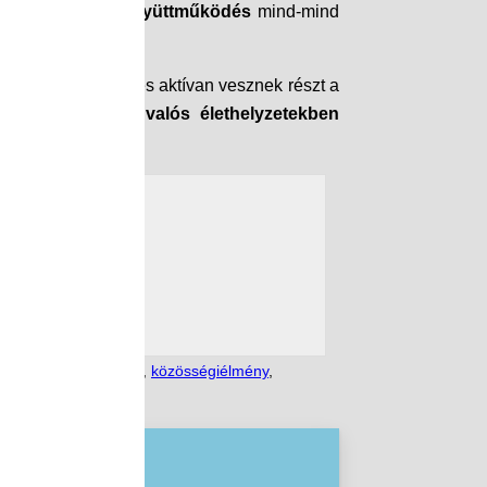
 és a közösségi együttműködés
mind-mind
ink milyen bátran és aktívan vesznek részt a
k, hogy a tanulók
valós élethelyzetekben
észségfejlesztőIskola
,
közösségiélmény
,