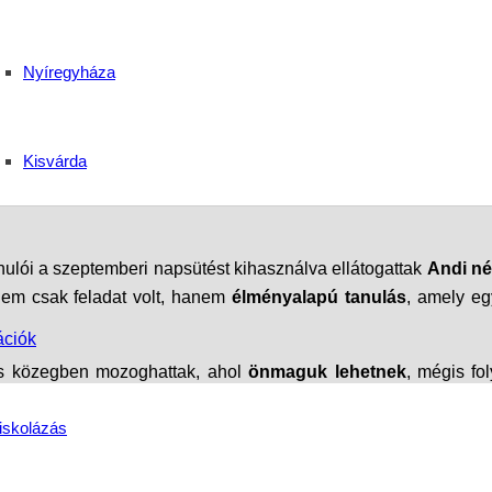
 – készségfejlesztő baz
Nyíregyháza
Kisvárda
nulói a szeptemberi napsütést kihasználva ellátogattak
Andi né
 nem csak feladat volt, hanem
élményalapú tanulás
, amely eg
ációk
ljes közegben mozoghattak, ahol
önmaguk lehetnek
, mégis fo
tást. A feladatok során
valódi gyakorlati tudásra
tettek szert,
iskolázás
k a faleveleket, takarították a járdát, és megélték, milyen 