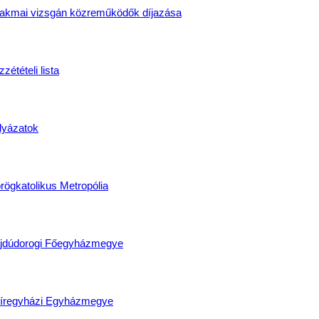
akmai vizsgán közreműködők díjazása
zétételi lista
lyázatok
rögkatolikus Metropólia
jdúdorogi Főegyházmegye
íregyházi Egyházmegye