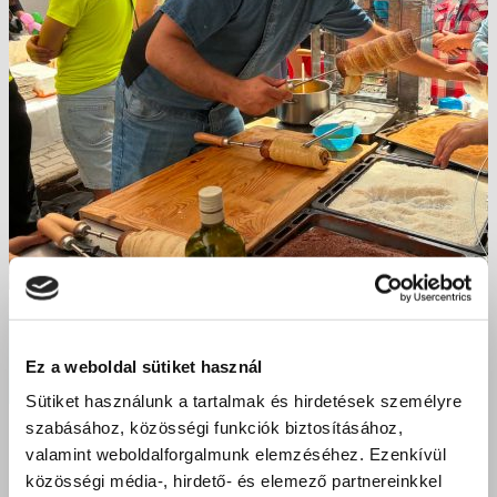
Sikeres villanyszerelő szakmai vizsgák Kisvárdán – Új
szakemberekkel erősödik a térség
Ez a weboldal sütiket használ
Sütiket használunk a tartalmak és hirdetések személyre
2026 június 23.
szabásához, közösségi funkciók biztosításához,
valamint weboldalforgalmunk elemzéséhez. Ezenkívül
közösségi média-, hirdető- és elemező partnereinkkel