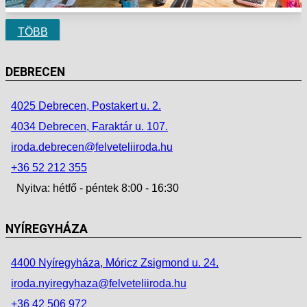
TÖBB
DEBRECEN
4025 Debrecen, Postakert u. 2.
4034 Debrecen, Faraktár u. 107.
iroda.debrecen@felveteliiroda.hu
+36 52 212 355
Nyitva: hétfő - péntek 8:00 - 16:30
NYÍREGYHÁZA
4400 Nyíregyháza, Móricz Zsigmond u. 24.
iroda.nyiregyhaza@felveteliiroda.hu
+36 42 506 972