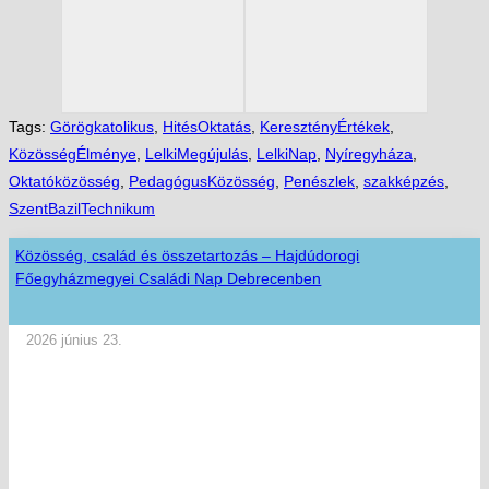
Tags:
Görögkatolikus
,
HitésOktatás
,
KeresztényÉrtékek
,
KözösségÉlménye
,
LelkiMegújulás
,
LelkiNap
,
Nyíregyháza
,
Oktatóközösség
,
PedagógusKözösség
,
Penészlek
,
szakképzés
,
SzentBazilTechnikum
Közösség, család és összetartozás – Hajdúdorogi
Főegyházmegyei Családi Nap Debrecenben
2026 június 23.