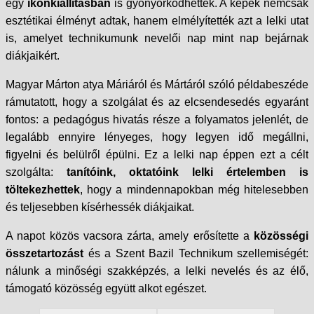
egy
ikonkiállításban
is gyönyörködhettek. A képek nemcsak
esztétikai élményt adtak, hanem elmélyítették azt a lelki utat
is, amelyet technikumunk nevelői nap mint nap bejárnak
diákjaikért.
Magyar Márton atya Máriáról és Mártáról szóló példabeszéde
rámutatott, hogy a szolgálat és az elcsendesedés egyaránt
fontos: a pedagógus hivatás része a folyamatos jelenlét, de
legalább ennyire lényeges, hogy legyen idő megállni,
figyelni és belülről épülni. Ez a lelki nap éppen ezt a célt
szolgálta:
tanítóink, oktatóink lelki értelemben is
töltekezhettek
, hogy a mindennapokban még hitelesebben
és teljesebben kísérhessék diákjaikat.
A napot közös vacsora zárta, amely erősítette a
közösségi
összetartozást
és a Szent Bazil Technikum szellemiségét:
nálunk a minőségi szakképzés, a lelki nevelés és az élő,
támogató közösség együtt alkot egészet.