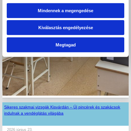
Mindennek a megengedése
Kiválasztás engedélyezése
Megtagad
Sikeres szakmai vizsgák Kisvárdán – Új pincérek és szakácsok
indulnak a vendéglátás világába
2026 június 23.