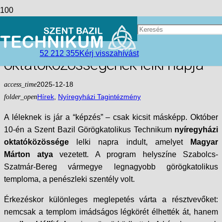
Lelki feltöltődés Penészleken – a
Szent Bazil nyíregyházi
52 212 355
Kérj visszahívást
oktatóközösségének lelki napja
access_time
2025-12-18
folder_open
Hírek
,
Nyíregyházi Tagintézmény
A léleknek is jár a “képzés” – csak kicsit másképp. Október
10-én a Szent Bazil Görögkatolikus Technikum
nyíregyházi
oktatóközössége
lelki napra indult, amelyet
Magyar
Márton atya
vezetett. A program helyszíne Szabolcs-
Szatmár-Bereg vármegye legnagyobb görögkatolikus
temploma, a penészleki szentély volt.
Érkezéskor különleges meglepetés várta a résztvevőket:
nemcsak a templom imádságos légkörét élhették át, hanem