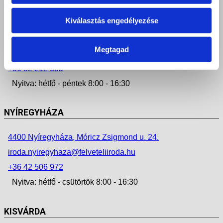
Kiválasztás engedélyezése
4025 Debrecen, Postakert u. 2.
4034 Debrecen, Faraktár u. 107.
Megtagad
iroda.debrecen@felveteliiroda.hu
+36 52 212 355
Nyitva: hétfő - péntek 8:00 - 16:30
NYÍREGYHÁZA
4400 Nyíregyháza, Móricz Zsigmond u. 24.
iroda.nyiregyhaza@felveteliiroda.hu
+36 42 506 972
Nyitva: hétfő - csütörtök 8:00 - 16:30
KISVÁRDA