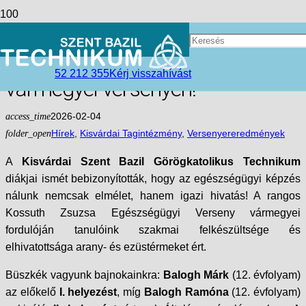
Dobogós Diadal: Taroltak a
kisvárdai „bazilos” ápolók a
52 212 355
Kérj visszahívást
vármegyei versenyen!
access_time
2026-02-04
folder_open
Hírek
,
Kisvárdai Tagintézmény
,
Versenyereredmények
A
Kisvárdai Szent Bazil Görögkatolikus Technikum
diákjai ismét bebizonyították, hogy az egészségügyi képzés
nálunk nemcsak elmélet, hanem igazi hivatás! A rangos
Kossuth Zsuzsa Egészségügyi Verseny vármegyei
fordulóján tanulóink szakmai felkészültsége és
elhivatottsága arany- és ezüstérmeket ért.
Büszkék vagyunk bajnokainkra:
Balogh Márk
(12. évfolyam)
az előkelő
I. helyezést
, míg
Balogh Ramóna
(12. évfolyam)