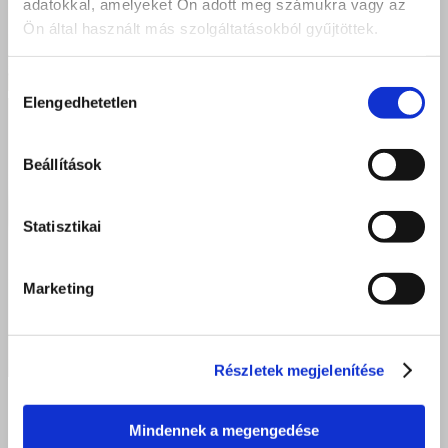
adatokkal, amelyeket Ön adott meg számukra vagy az
Ön által használt más szolgáltatásokból gyűjtöttek.
Hozzájárulás
Elengedhetetlen
kiválasztása
Beállítások
Statisztikai
Marketing
Részletek megjelenítése
Mindennek a megengedése
DEBRECEN