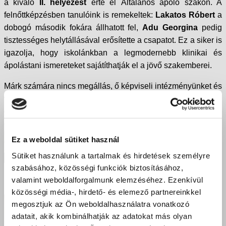
a kiváló
II. helyezést
érte el Általános ápoló szakon. A
felnőttképzésben tanulóink is remekeltek:
Lakatos Róbert
a
dobogó második fokára állhatott fel,
Adu Georgina
pedig
tisztességes helytállásával erősítette a csapatot. Ez a siker is
igazolja, hogy iskolánkban a legmodernebb klinikai és
ápolástani ismereteket sajátíthatják el a jövő szakemberei.
Márk számára nincs megállás, ő képviseli intézményünket és
vármegyénket az országos döntőben! Gratulálunk a
diákoknak és felkészítő tanáraiknak a kimagasló
eredményhez!
Ez a weboldal sütiket használ
Sütiket használunk a tartalmak és hirdetések személyre
szabásához, közösségi funkciók biztosításához,
valamint weboldalforgalmunk elemzéséhez. Ezenkívül
közösségi média-, hirdető- és elemező partnereinkkel
megosztjuk az Ön weboldalhasználatra vonatkozó
adatait, akik kombinálhatják az adatokat más olyan