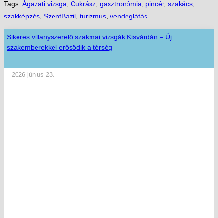
Tags:
Ágazati vizsga
,
Cukrász
,
gasztronómia
,
pincér
,
szakács
,
szakképzés
,
SzentBazil
,
turizmus
,
vendéglátás
Sikeres villanyszerelő szakmai vizsgák Kisvárdán – Új
szakemberekkel erősödik a térség
2026 június 23.