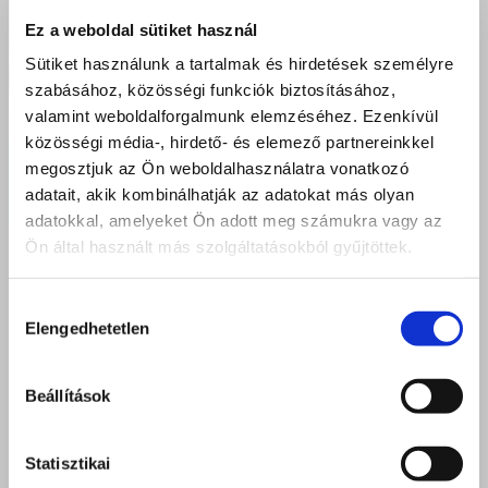
Ez a weboldal sütiket használ
Sütiket használunk a tartalmak és hirdetések személyre
szabásához, közösségi funkciók biztosításához,
valamint weboldalforgalmunk elemzéséhez. Ezenkívül
közösségi média-, hirdető- és elemező partnereinkkel
Sikeres szakmai vizsgák Kisvárdán – Új pincérek és szakácsok
megosztjuk az Ön weboldalhasználatra vonatkozó
indulnak a vendéglátás világába
adatait, akik kombinálhatják az adatokat más olyan
adatokkal, amelyeket Ön adott meg számukra vagy az
2026 június 23.
Ön által használt más szolgáltatásokból gyűjtöttek.
Hozzájárulás
Elengedhetetlen
kiválasztása
Beállítások
Statisztikai