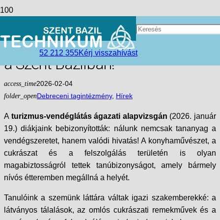
Gasztro-Siker: Proﬁ módon
vizsgáztak a jövő vendéglátósai
52 212 355
Kérj visszahívást
a Szent Bazilban!
access_time
2026-02-04
folder_open
Debreceni tagintézmény
,
Hírek
A
turizmus-vendéglátás ágazati alapvizsgán
(2026. január
19.) diákjaink bebizonyították: nálunk nemcsak tananyag a
vendégszeretet, hanem valódi hivatás! A konyhaművészet, a
cukrászat és a felszolgálás területén is olyan
magabiztosságról tettek tanúbizonyságot, amely bármely
nívós étteremben megállná a helyét.
Tanulóink a szemünk láttára váltak igazi szakemberekké: a
látványos tálalások, az omlós cukrászati remekművek és a