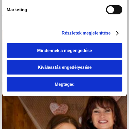
Marketing
Gasztro-Siker: Proﬁ módon vizsgáztak a jövő
vendéglátósai a Szent Bazilban!
Részletek megjelenítése
Mindennek a megengedése
Kiválasztás engedélyezése
Megtagad