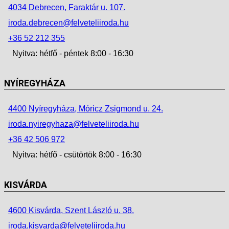
4034 Debrecen, Faraktár u. 107.
iroda.debrecen@felveteliiroda.hu
+36 52 212 355
Nyitva: hétfő - péntek 8:00 - 16:30
NYÍREGYHÁZA
4400 Nyíregyháza, Móricz Zsigmond u. 24.
iroda.nyiregyhaza@felveteliiroda.hu
+36 42 506 972
Nyitva: hétfő - csütörtök 8:00 - 16:30
KISVÁRDA
4600 Kisvárda, Szent László u. 38.
iroda.kisvarda@felveteliiroda.hu