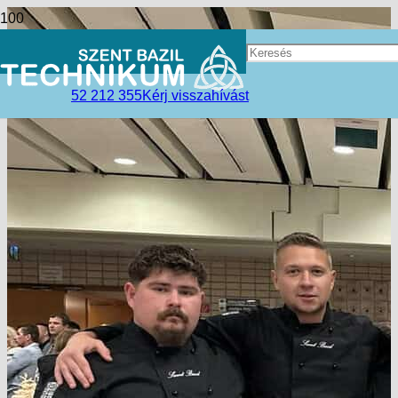
52 212 355
Kérj visszahívást