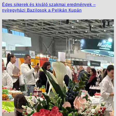
Édes sikerek és kiváló szakmai eredmények –
nyíregyházi Bazilosok a Pelikán Kupán