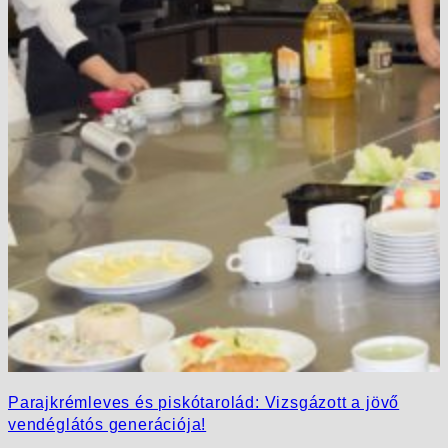
Parajkrémleves és piskótarolád: Vizsgázott a jövő
vendéglátós generációja!