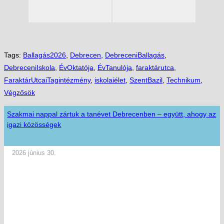
Tags:
Ballagás2026
,
Debrecen
,
DebreceniBallagás
,
DebreceniIskola
,
ÉvOktatója
,
ÉvTanulója
,
faraktárutca
,
FaraktárUtcaiTagintézmény
,
iskolaiélet
,
SzentBazil
,
Technikum
,
Végzősök
Szakmai nappal zártuk a tanévet Debrecenben – együtt, ahogy az
igazi közösségek
2026 június 30.