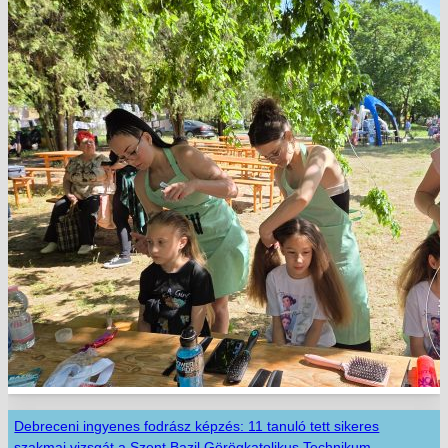
Debreceni ingyenes fodrász képzés: 11 tanuló tett sikeres
szakmai vizsgát a Szent Bazil Görögkatolikus Technikum