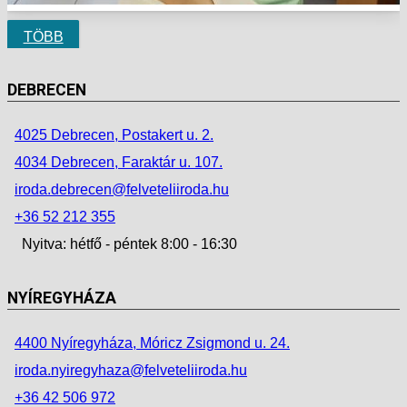
TÖBB
DEBRECEN
4025 Debrecen, Postakert u. 2.
4034 Debrecen, Faraktár u. 107.
iroda.debrecen@felveteliiroda.hu
+36 52 212 355
Nyitva: hétfő - péntek 8:00 - 16:30
NYÍREGYHÁZA
4400 Nyíregyháza, Móricz Zsigmond u. 24.
iroda.nyiregyhaza@felveteliiroda.hu
+36 42 506 972