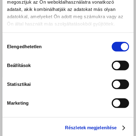
megosztjuk az Ön weboldalhasználatra vonatkozó
adatait, akik kombinálhatják az adatokat más olyan
adatokkal, amelyeket Ön adott meg számukra vagy az
Ön által használt más szolgáltatásokból gyűjtöttek.
Hozzájárulás
Elengedhetetlen
kiválasztása
Beállítások
Statisztikai
Közösség, család és összetartozás – Hajdúdorogi
Főegyházmegyei Családi Nap Debrecenben
Marketing
2026 június 23.
Részletek megjelenítése