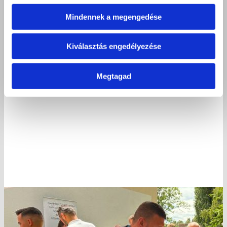
Mindennek a megengedése
Kiválasztás engedélyezése
Megtagad