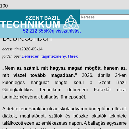
Emlékekkel teli búcsú a Faraktár
utcában – különleges ballagás
52 212 355
Kérj visszahívást
Debrecenben
access_time
2026-05-14
folder_open
Debreceni tagintézmény
,
Hírek
„Nem az számít, mit hagysz magad mögött, hanem az,
mit viszel tovább magadban.”
2026. április 24-én
különleges hangulat lengte körül a Szent Bazil
Görögkatolikus Technikum debreceni Faraktár utcai
tagintézményének ballagási ünnepségét.
A debreceni Faraktár utcai iskolaudvaron ünneplőbe öltözött
diákok, meghatódott szülők és büszke oktatók tekintete
találkozott ezen az emlékezetes napon. A ballagás egyszerre