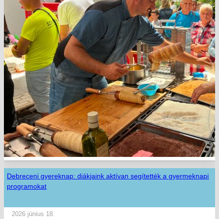
Debreceni gyereknap: diákjaink aktívan segítették a gyermeknapi
programokat
2026 június 18.