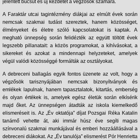
jelentett búcsút és új kezdetet a végzősök számára.
A Faraktár utcai tagintézmény diákjai az elmúlt évek során
nemcsak szakmai tudást szereztek, hanem közösséget,
élményeket és életre szóló kapcsolatokat is kaptak. A
megható ünnepség során felidézték az együtt töltött évek
legszebb pillanatait: a közös programokat, a kihívásokat, a
sikereket és azokat a mindennapi helyzeteket, amelyek
végül valódi közösséggé formálták az osztályokat.
A debreceni ballagás egyik fontos üzenete az volt, hogy a
végzősök tarisznyájában nemcsak bizonyítványok és
emlékek lapulnak, hanem tapasztalatok, kitartás, emberség
és olyan értékek is, amelyek egész életük során elkísérik
majd őket. Az ünnepségen átadták az iskola kiemelkedő
elismeréseit is. Az „Év oktatója” díjat Pozsgai Réka Katalin
tanárnő vehette át, aki immár húsz éve segíti magas
színvonalú szakmai munkájával és emberi hozzáállásával a
debreceni diákokat. Az „Év tanulója” elismerést Pór Henrietta