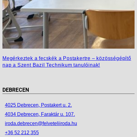
Megérkeztek a fecskék a Postakertre – közösségépítő
nap a Szent Bazil Technikum tanulóinak!
DEBRECEN
4025 Debrecen, Postakert u. 2.
4034 Debrecen, Faraktár u. 107.
iroda.debrecen@felveteliiroda.hu
+36 52 212 355