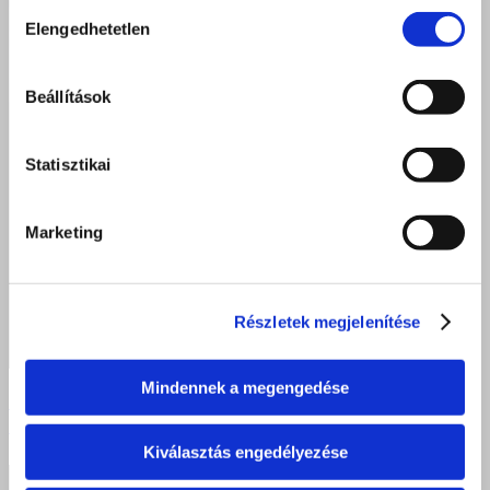
Hozzájárulás
Elengedhetetlen
kiválasztása
Beállítások
Statisztikai
Marketing
Részletek megjelenítése
Mindennek a megengedése
Emlékek, elismerések és üzenetek a jövőnek –
különleges ballagás Debrecen Postakert utca
Kiválasztás engedélyezése