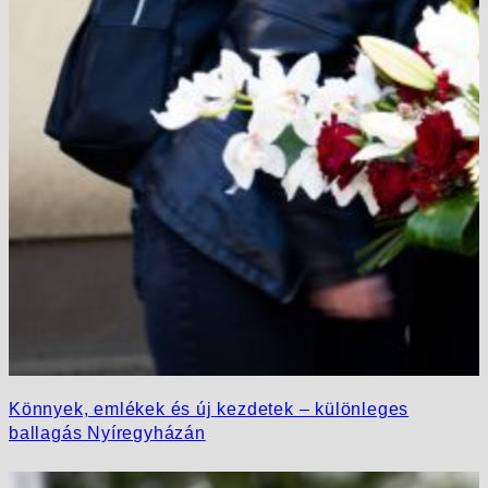
Könnyek, emlékek és új kezdetek – különleges
ballagás Nyíregyházán