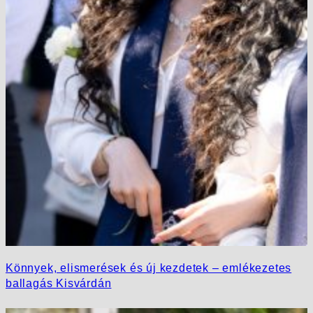
Könnyek, elismerések és új kezdetek – emlékezetes
ballagás Kisvárdán