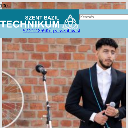
52 212 355
Kérj visszahívást