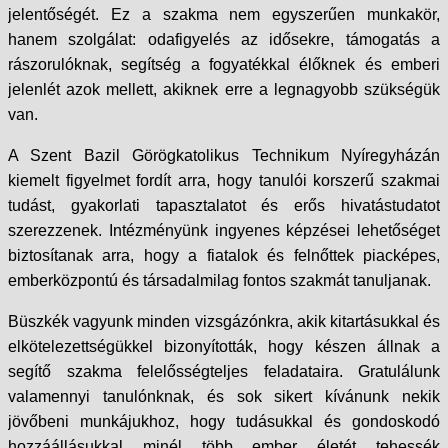
jelentőségét. Ez a szakma nem egyszerűen munkakör,
hanem szolgálat: odafigyelés az idősekre, támogatás a
rászorulóknak, segítség a fogyatékkal élőknek és emberi
jelenlét azok mellett, akiknek erre a legnagyobb szükségük
van.
A Szent Bazil Görögkatolikus Technikum Nyíregyházán
kiemelt figyelmet fordít arra, hogy tanulói korszerű szakmai
tudást, gyakorlati tapasztalatot és erős hivatástudatot
szerezzenek. Intézményünk ingyenes képzései lehetőséget
biztosítanak arra, hogy a fiatalok és felnőttek piacképes,
emberközpontú és társadalmilag fontos szakmát tanuljanak.
Büszkék vagyunk minden vizsgázónkra, akik kitartásukkal és
elkötelezettségükkel bizonyították, hogy készen állnak a
segítő szakma felelősségteljes feladataira. Gratulálunk
valamennyi tanulónknak, és sok sikert kívánunk nekik
jövőbeni munkájukhoz, hogy tudásukkal és gondoskodó
hozzáállásukkal minél több ember életét tehessék