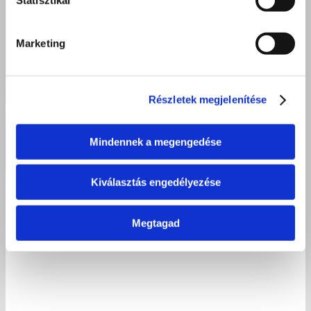
Marketing
Részletek megjelenítése
Sikeres villanyszerelő szakmai vizsgák Kisvárdán – Új
Mindennek a megengedése
szakemberekkel erősödik a térség
Kiválasztás engedélyezése
2026 június 23.
Megtagad