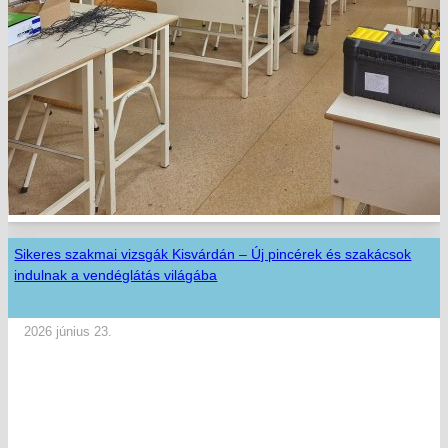
Sikeres szakmai vizsgák Kisvárdán – Új pincérek és szakácsok
indulnak a vendéglátás világába
2026 június 23.