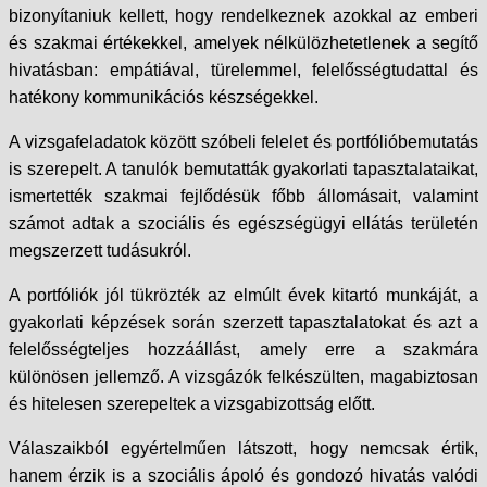
bizonyítaniuk kellett, hogy rendelkeznek azokkal az emberi
és szakmai értékekkel, amelyek nélkülözhetetlenek a segítő
hivatásban: empátiával, türelemmel, felelősségtudattal és
hatékony kommunikációs készségekkel.
A vizsgafeladatok között szóbeli felelet és portfólióbemutatás
is szerepelt. A tanulók bemutatták gyakorlati tapasztalataikat,
ismertették szakmai fejlődésük főbb állomásait, valamint
számot adtak a szociális és egészségügyi ellátás területén
megszerzett tudásukról.
A portfóliók jól tükrözték az elmúlt évek kitartó munkáját, a
gyakorlati képzések során szerzett tapasztalatokat és azt a
felelősségteljes hozzáállást, amely erre a szakmára
különösen jellemző. A vizsgázók felkészülten, magabiztosan
és hitelesen szerepeltek a vizsgabizottság előtt.
Válaszaikból egyértelműen látszott, hogy nemcsak értik,
hanem érzik is a szociális ápoló és gondozó hivatás valódi