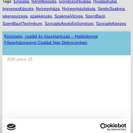
Tags:
Empátia
,
felnőttképzés
,
GondozoiHivatas
,
Hivatastudat
,
IngyenesKépzés
,
Nyíregyháza
,
NyíregyháziIskola
,
SegitoSzakma
,
sikeresvizsga
,
szakképzés
,
SzakmaiVizsga
,
SzentBazil
,
SzentBazilTechnikum
,
SzocialisApoloEsGondozo
,
SzocialisKepzes
Közösség, család és összetartozás – Hajdúdorogi
Főegyházmegyei Családi Nap Debrecenben
2026 június 23.