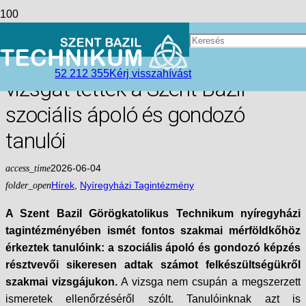
Tudás, empátia és elhivatottság
Nyíregyházán – Sikeres szakmai
52 212 355
Kérj visszahívást
vizsgát tettek a Szent Bazil
szociális ápoló és gondozó
tanulói
access_time
2026-06-04
folder_open
Hírek
,
Nyíregyházi Tagintézmény
A Szent Bazil Görögkatolikus Technikum nyíregyházi
tagintézményében ismét fontos szakmai mérföldkőhöz
érkeztek tanulóink: a szociális ápoló és gondozó képzés
résztvevői sikeresen adtak számot felkészültségükről
szakmai vizsgájukon.
A vizsga nem csupán a megszerzett
ismeretek ellenőrzéséről szólt. Tanulóinknak azt is