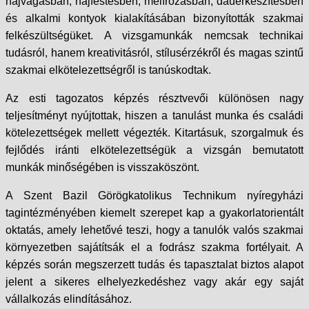
hajvágásban, hajfestésben, melírozásban, dauerkészítésben
és alkalmi kontyok kialakításában bizonyították szakmai
felkészültségüket. A vizsgamunkák nemcsak technikai
tudásról, hanem kreativitásról, stílusérzékről és magas szintű
szakmai elkötelezettségről is tanúskodtak.
Az esti tagozatos képzés résztvevői különösen nagy
teljesítményt nyújtottak, hiszen a tanulást munka és családi
kötelezettségek mellett végezték. Kitartásuk, szorgalmuk és
fejlődés iránti elkötelezettségük a vizsgán bemutatott
munkák minőségében is visszaköszönt.
A Szent Bazil Görögkatolikus Technikum nyíregyházi
tagintézményében kiemelt szerepet kap a gyakorlatorientált
oktatás, amely lehetővé teszi, hogy a tanulók valós szakmai
környezetben sajátítsák el a fodrász szakma fortélyait. A
képzés során megszerzett tudás és tapasztalat biztos alapot
jelent a sikeres elhelyezkedéshez vagy akár egy saját
vállalkozás elindításához.