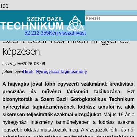
Nyíregyháza új szépségmesterei
– Sikeres fodrász vizsgák a
52 212 355
Kérj visszahívást
Szent Bazil Technikum ingyenes
képzésén
access_time
2026-06-09
folder_open
Hírek
,
Nyíregyházi Tagintézmény
A hajvágás jóval több egyszerű szakmánál: kreativitás,
precizitás és művészi látásmód találkozása. Ezt
bizonyították a Szent Bazil Görögkatolikus Technikum
nyíregyházi tagintézményének fodrász tanulói is, akik
sikeresen teljesítették szakmai vizsgájukat.
Május 18-án a
nyíregyházi intézmény tanműhelyében a fodrász szakma
legszebb oldalai mutatkoztak meg. A vizsgázók férfi- és női