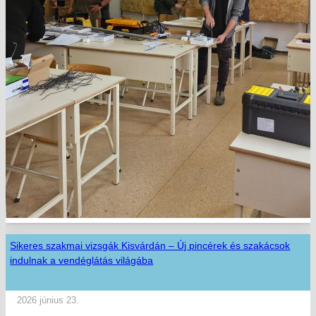
Sikeres szakmai vizsgák Kisvárdán – Új pincérek és szakácsok
indulnak a vendéglátás világába
2026 június 23.