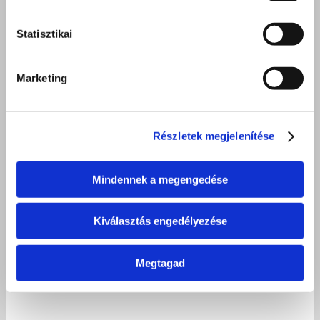
Statisztikai
Marketing
Részletek megjelenítése
Mindennek a megengedése
Sikeres villanyszerelő szakmai vizsgák Kisvárdán – Új
szakemberekkel erősödik a térség
Kiválasztás engedélyezése
2026 június 23.
Megtagad