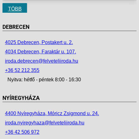
TÖBB
DEBRECEN
4025 Debrecen, Postakert u. 2.
4034 Debrecen, Faraktár u. 107.
iroda.debrecen@felveteliiroda.hu
+36 52 212 355
Nyitva: hétfő - péntek 8:00 - 16:30
NYÍREGYHÁZA
4400 Nyíregyháza, Móricz Zsigmond u. 24.
iroda.nyiregyhaza@felveteliiroda.hu
+36 42 506 972