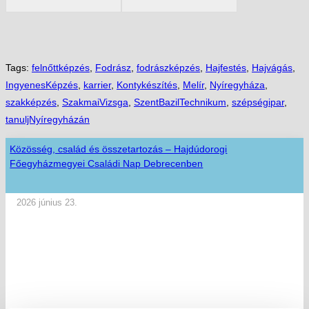
Tags:
felnőttképzés
,
Fodrász
,
fodrászképzés
,
Hajfestés
,
Hajvágás
,
IngyenesKépzés
,
karrier
,
Kontykészítés
,
Melír
,
Nyíregyháza
,
szakképzés
,
SzakmaiVizsga
,
SzentBazilTechnikum
,
szépségipar
,
tanuljNyíregyházán
Közösség, család és összetartozás – Hajdúdorogi
Főegyházmegyei Családi Nap Debrecenben
2026 június 23.