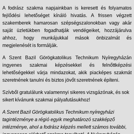
A fodrász szakma napjainkban is keresett és folyamatos
fejlődési lehetőséget kínáló hivatás. A frissen végzett
szakemberek hamarosan szépségszalonokban vagy akár
saját üzletükben fogadhatják vendégeiket, hozzájárulva
ahhoz, hogy munkájukkal mások önbizalmát és
megjelenését is formálják.
A Szent Bazil Görögkatolikus Technikum Nyíregyházán
ingyenes szakmai képzésekkel és felnőttképzési
lehetőségekkel várja mindazokat, akik piacképes szakmát
szeretnének tanulni és biztos jövőt szeretnének építeni.
Szívből gratulálunk valamennyi sikeres vizsgázónak, és sok
sikert kívánunk szakmai pályafutásukhoz!
A Szent Bazil Görögkatolikus Technikum nyíregyházi
tagintézménye a régió egyik meghatározó szakképző
intézménye, ahol a fodrász képzés mellett számos további,