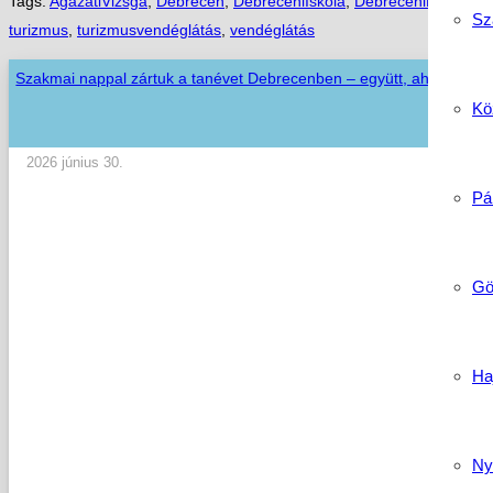
Tags:
AgazatiVizsga
,
Debrecen
,
DebreceniIskola
,
DebreceniKépzés
,
Sz
turizmus
,
turizmusvendéglátás
,
vendéglátás
Szakmai nappal zártuk a tanévet Debrecenben – együtt, ahogy az i
Köz
2026 június 30.
Pá
Gö
Ha
Ny