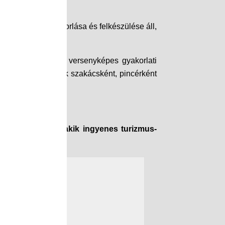
tó munkája, gyakorlása és felkészülése áll,
zakmai tudással és versenyképes gyakorlati
azok számára, akik szakácsként, pincérként
t a fiatalokat, akik ingyenes turizmus-
gében.