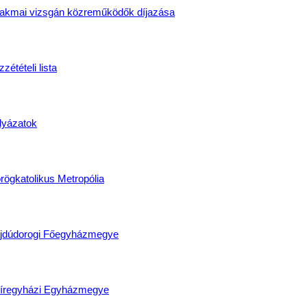
faraktárutca
,
IngyenesKépzés
,
PincérKépzés
,
SzakácsKépzés
,
szakkép
akmai vizsgán közreműködők díjazása
gazi közösségek
zétételi lista
lyázatok
rögkatolikus Metropólia
jdúdorogi Főegyházmegye
íregyházi Egyházmegye