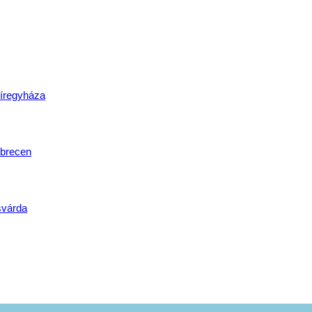
lat
íregyháza
brecen
svárda