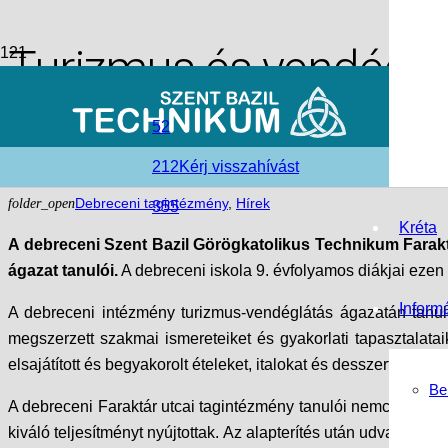
Turizmus és vendéglát
vizsga a Szent Bazil 
52
212
Kérj visszahívást
access_time
2026-06-16
folder_open
Debreceni tagintézmény
,
Hírek
355
Kréta
A debreceni Szent Bazil Görögkatolikus Technikum Farakt
ágazat tanulói.
A debreceni iskola 9. évfolyamos diákjai eze
Inform
A debreceni intézmény turizmus-vendéglátás ágazatán tanuló
megszerzett szakmai ismereteiket és gyakorlati tapasztalatai
elsajátított és begyakorolt ételeket, italokat és desszerteket.
Be
A debreceni Faraktár utcai tagintézmény tanulói nemcsak a kon
kiváló teljesítményt nyújtottak. Az alapterítés után udvari