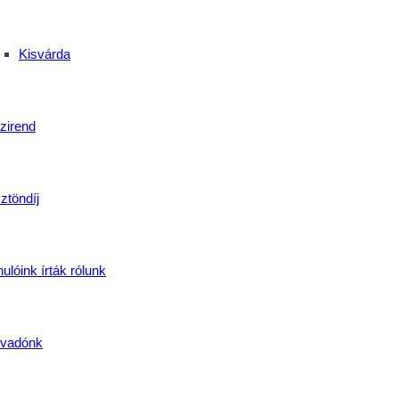
Kisvárda
zirend
ztöndíj
ulóink írták rólunk
vadónk