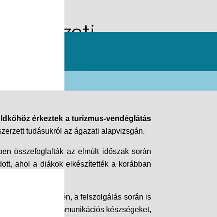
es ágazati
kumban
öldkőhöz érkeztek a turizmus-vendéglátás
erzett tudásukról az ágazati alapvizsgán.
ben összefoglalták az elmúlt időszak során
dott, ahol a diákok elkészítették a korábban
fontosabb területén, a felszolgálás során is
kat a szakmai és kommunikációs készségeket,