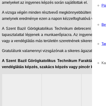
amelyeket az ingyenes képzés során sajátítottak el.
Pá
A vizsga végén minden résztvevő megkönnyebbülten és büszkén 
amelynek eredménye ezen a napon kézzelfoghatóvá vált.
Be
A Szent Bazil Görögkatolikus Technikum debreceni tagintézm
tapasztalattal lépjenek a munkaerőpiacra. Az ingyenes turiz
vagy a vendéglátás más területén szeretnének sikeres karriert 
Ta
Gratulálunk valamennyi vizsgázónak a sikeres ágazati vizsgáh
A Szent Bazil Görögkatolikus Technikum Faraktár utcai 
Kar
vendéglátás képzés, szakács képzés vagy pincér képzés 