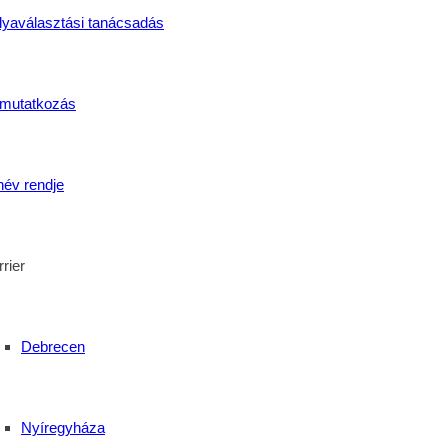
lyaválasztási tanácsadás
vehette át tanúsítványát. A siker mögött hosszú hónapok kitar
mutatkozás
énye kiemelt figyelmet fordít arra, hogy tanulói korszerű s
mus-vendéglátás képzés Debrecenben kiváló lehetőséget kínál 
építeni.
név rendje
oz, és sok sikert kívánunk szakmai céljaik megvalósításához!
tagintézménye Debrecenben, a Faraktár utcában várja azoka
rier
iránt érdeklődnek Debrecen és Hajdú-Bihar vármegye térsé
Debrecen
Nyíregyháza