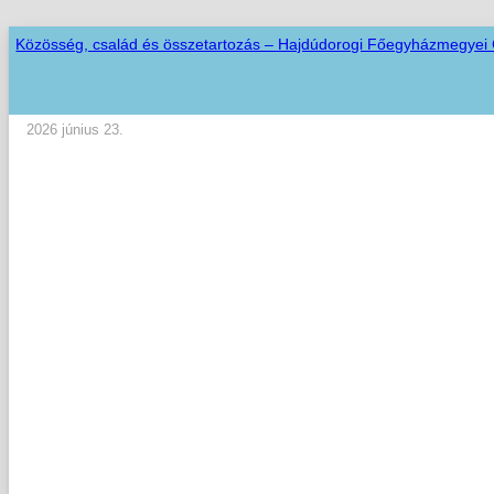
Közösség, család és összetartozás – Hajdúdorogi Főegyházmegyei
2026 június 23.