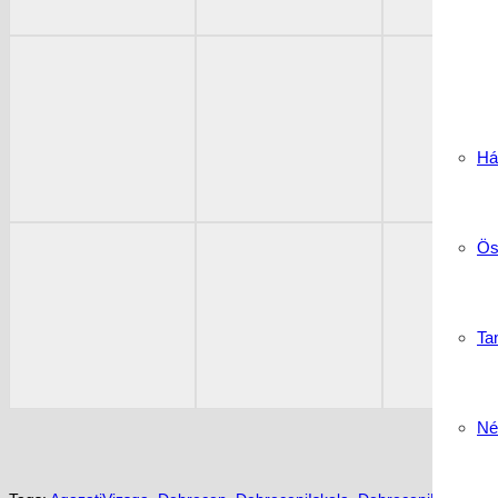
Há
Ös
Tan
Né