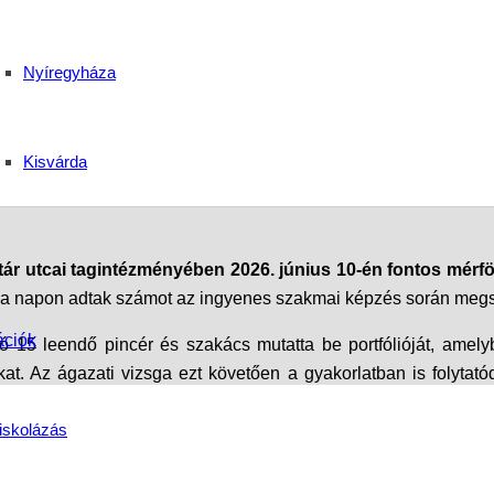
ás Debrecenben: siker
Nyíregyháza
Görögkatolikus Techni
Kisvárda
ár utcai tagintézményében 2026. június 10-én fontos mérf
n a napon adtak számot az ingyenes szakmai képzés során megsz
ációk
 15 leendő pincér és szakács mutatta be portfólióját, amely
kat. Az ágazati vizsga ezt követően a gyakorlatban is folytató
iskolázás
yhában bizonyították rátermettségüket. A vendéglátás egyik leg
asan és magabiztosan fogadták a vendégeket, bemutatva mindazo