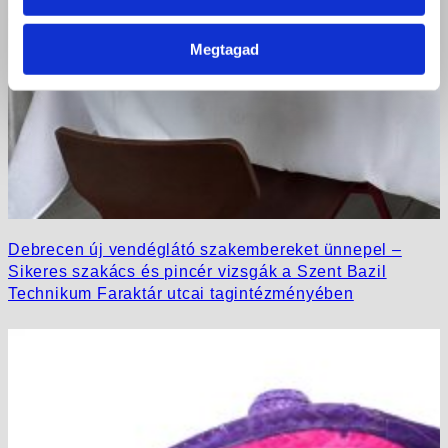
Megtagad
Debrecen új vendéglátó szakembereket ünnepel –
Sikeres szakács és pincér vizsgák a Szent Bazil
Technikum Faraktár utcai tagintézményében