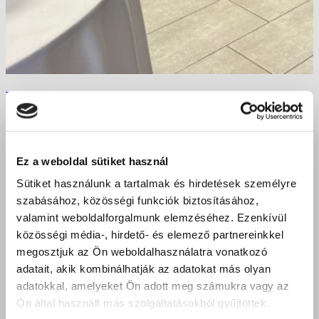
Turizmus és vendéglátás Debrecenben: sikeres
ágazati vizsga a Szent Bazil Görögkatolikus
Technikumban
Ez a weboldal sütiket használ
Sütiket használunk a tartalmak és hirdetések személyre
szabásához, közösségi funkciók biztosításához,
valamint weboldalforgalmunk elemzéséhez. Ezenkívül
közösségi média-, hirdető- és elemező partnereinkkel
megosztjuk az Ön weboldalhasználatra vonatkozó
adatait, akik kombinálhatják az adatokat más olyan
adatokkal, amelyeket Ön adott meg számukra vagy az
Ön által használt más szolgáltatásokból gyűjtöttek.