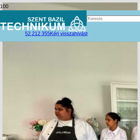
52 212 355
Kérj visszahívást