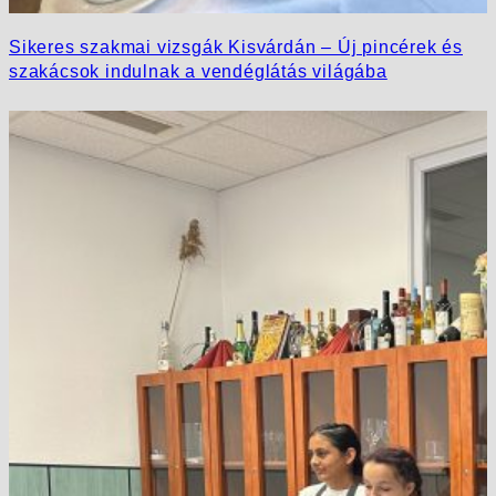
Sikeres szakmai vizsgák Kisvárdán – Új pincérek és
szakácsok indulnak a vendéglátás világába