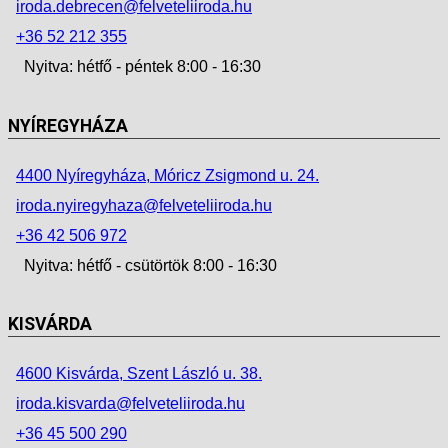
iroda.debrecen@felveteliiroda.hu
+36 52 212 355
Nyitva: hétfő - péntek 8:00 - 16:30
NYÍREGYHÁZA
4400 Nyíregyháza, Móricz Zsigmond u. 24.
iroda.nyiregyhaza@felveteliiroda.hu
+36 42 506 972
Nyitva: hétfő - csütörtök 8:00 - 16:30
KISVÁRDA
4600 Kisvárda, Szent László u. 38.
iroda.kisvarda@felveteliiroda.hu
+36 45 500 290