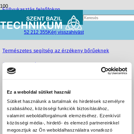
Füllyukasztás felsőfokon
Valete! Éljetek boldogul!
52 212 355
Kérj visszahívást
Rendhagyó osztályfőnöki órák a Szent Bazilban
Természetes segítség az érzékeny bőrűeknek
Az iskola a második otthonunk
Fair Play Kupa
Ez a weboldal sütiket használ
Bőrdiagnosztika tanfolyam
Sütiket használunk a tartalmak és hirdetések személyre
Esélyt a Jövő generációjának!
szabásához, közösségi funkciók biztosításához,
valamint weboldalforgalmunk elemzéséhez. Ezenkívül
Bővül a kozmetikai termékek palettája
közösségi média-, hirdető- és elemező partnereinkkel
megosztjuk az Ön weboldalhasználatra vonatkozó
Previous
1
…
19
20
21
22