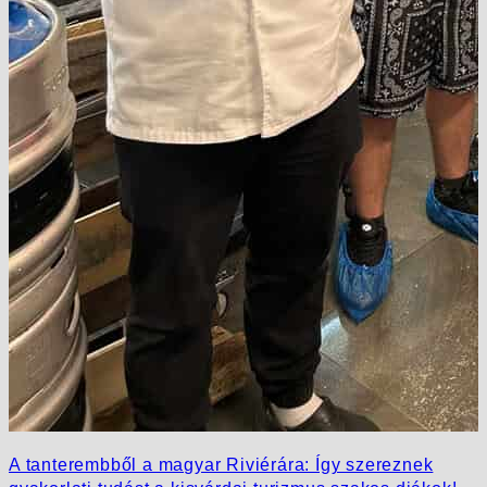
A tanterembből a magyar Riviérára: Így szereznek