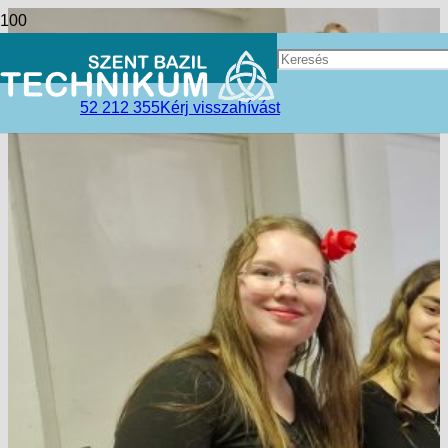
52 212 355
Kérj visszahívást