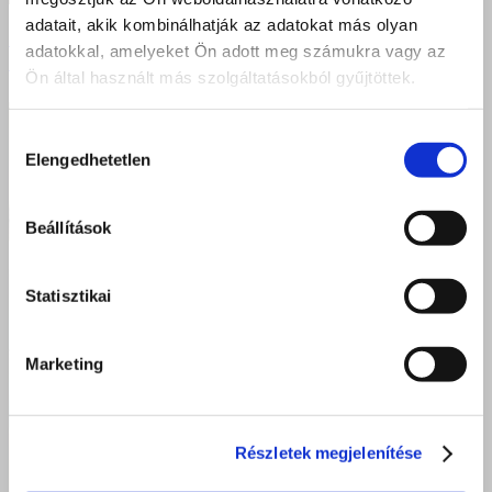
adatait, akik kombinálhatják az adatokat más olyan
Illat-kaland: Amikor a tanulás élménnyé válik a Szent
adatokkal, amelyeket Ön adott meg számukra vagy az
Bazilban!
Ön által használt más szolgáltatásokból gyűjtöttek.
Hozzájárulás
Elengedhetetlen
kiválasztása
Beállítások
Statisztikai
Marketing
Részletek megjelenítése