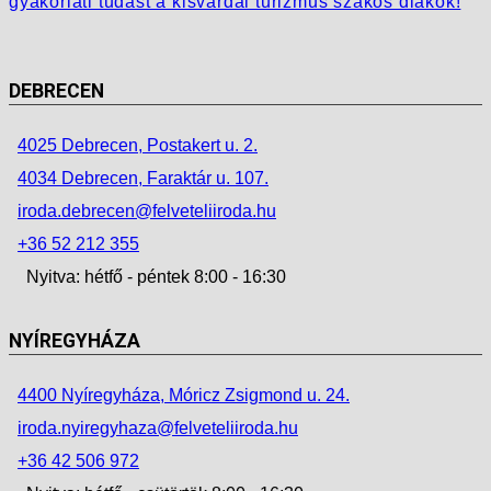
gyakorlati tudást a kisvárdai turizmus szakos diákok!
DEBRECEN
4025 Debrecen, Postakert u. 2.
4034 Debrecen, Faraktár u. 107.
iroda.debrecen@felveteliiroda.hu
+36 52 212 355
Nyitva: hétfő - péntek 8:00 - 16:30
NYÍREGYHÁZA
4400 Nyíregyháza, Móricz Zsigmond u. 24.
iroda.nyiregyhaza@felveteliiroda.hu
+36 42 506 972