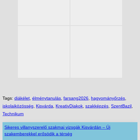
Tags:
diákélet
,
élménytanulás
,
farsang2026
,
hagyományőrzés
,
iskolaiközösség
,
Kisvárda
,
KreativDiakok
,
szakképzés
,
SzentBazil
,
Technikum
Sikeres villanyszerelő szakmai vizsgák Kisvárdán – Új
szakemberekkel erősödik a térség