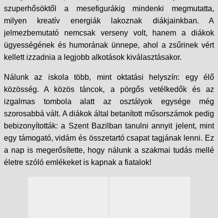
szuperhősöktől a mesefigurákig mindenki megmutatta,
milyen kreatív energiák lakoznak diákjainkban. A
jelmezbemutató nemcsak verseny volt, hanem a diákok
ügyességének és humorának ünnepe, ahol a zsűrinek vért
kellett izzadnia a legjobb alkotások kiválasztásakor.
Nálunk az iskola több, mint oktatási helyszín: egy élő
közösség. A közös táncok, a pörgős vetélkedők és az
izgalmas tombola alatt az osztályok egysége még
szorosabbá vált. A diákok által betanított műsorszámok pedig
bebizonyították: a Szent Bazilban tanulni annyit jelent, mint
egy támogató, vidám és összetartó csapat tagjának lenni. Ez
a nap is megerősítette, hogy nálunk a szakmai tudás mellé
életre szóló emlékeket is kapnak a fiatalok!