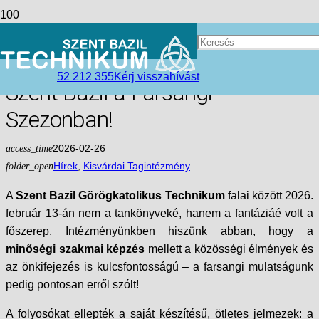
Stílus, Kreativitás és
Hagyomány: Megmozdult a
52 212 355
Kérj visszahívást
Szent Bazil a Farsangi
Szezonban!
access_time
2026-02-26
folder_open
Hírek
,
Kisvárdai Tagintézmény
A
Szent Bazil Görögkatolikus Technikum
falai között 2026.
február 13-án nem a tankönyveké, hanem a fantáziáé volt a
főszerep. Intézményünkben hiszünk abban, hogy a
minőségi szakmai képzés
mellett a közösségi élmények és
az önkifejezés is kulcsfontosságú – a farsangi mulatságunk
pedig pontosan erről szólt!
A folyosókat ellepték a saját készítésű, ötletes jelmezek: a