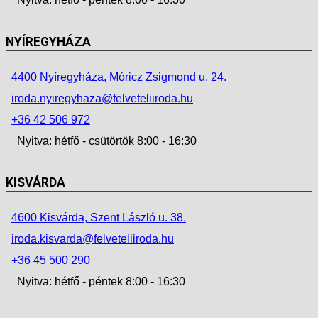
NYÍREGYHÁZA
4400 Nyíregyháza, Móricz Zsigmond u. 24.
iroda.nyiregyhaza@felveteliiroda.hu
+36 42 506 972
Nyitva: hétfő - csütörtök 8:00 - 16:30
KISVÁRDA
4600 Kisvárda, Szent László u. 38.
iroda.kisvarda@felveteliiroda.hu
+36 45 500 290
Nyitva: hétfő - péntek 8:00 - 16:30