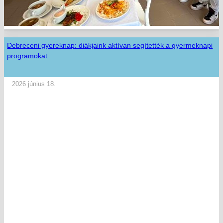
Debreceni gyereknap: diákjaink aktívan segítették a gyermeknapi
programokat
2026 június 18.