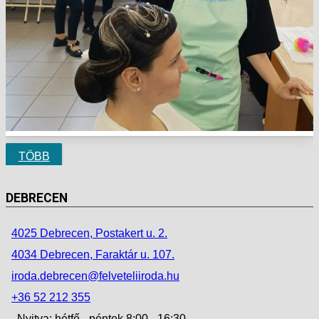
TÖBB
DEBRECEN
4025 Debrecen, Postakert u. 2.
4034 Debrecen, Faraktár u. 107.
iroda.debrecen@felveteliiroda.hu
+36 52 212 355
Nyitva: hétfő - péntek 8:00 - 16:30